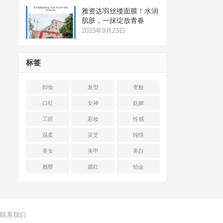
雅资达羽丝缕面膜！水润
肌肤，一抹绽放青春
2023年9月23日
标签
卸妆
发型
变粗
口红
女神
妩媚
工匠
彩妆
性感
温柔
灵芝
纯情
美女
美甲
美白
翘臀
腮红
铂金
联系我们