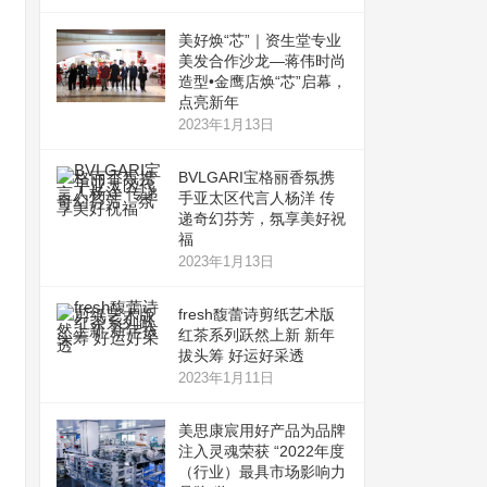
美好焕“芯”｜资生堂专业
美发合作沙龙—蒋伟时尚
造型•金鹰店焕“芯”启幕，
点亮新年
2023年1月13日
BVLGARI宝格丽香氛携
手亚太区代言人杨洋 传
递奇幻芬芳，氛享美好祝
福
2023年1月13日
fresh馥蕾诗剪纸艺术版
红茶系列跃然上新 新年
拔头筹 好运好采透
2023年1月11日
美思康宸用好产品为品牌
注入灵魂荣获 “2022年度
（行业）最具市场影响力