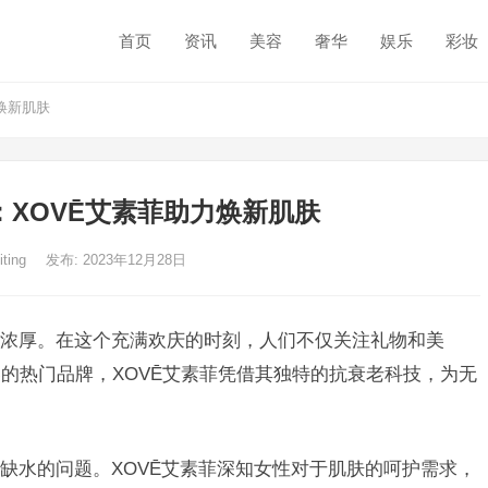
首页
资讯
美容
奢华
娱乐
彩妆
焕新肌肤
：XOVĒ艾素菲助力焕新肌肤
iting
发布: 2023年12月28日
浓厚。在这个充满欢庆的时刻，人们不仅关注礼物和美
的热门品牌，XOVĒ艾素菲凭借其独特的抗衰老科技，为无
缺水的问题。XOVĒ艾素菲深知女性对于肌肤的呵护需求，