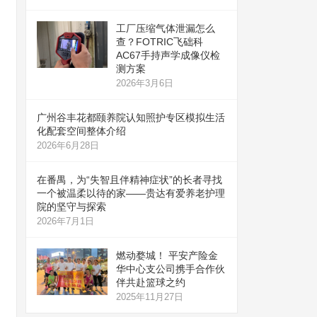
工厂压缩气体泄漏怎么
查？FOTRIC飞础科
AC67手持声学成像仪检
测方案
2026年3月6日
广州谷丰花都颐养院认知照护专区模拟生活
化配套空间整体介绍
2026年6月28日
在番禺，为“失智且伴精神症状”的长者寻找
一个被温柔以待的家——贵达有爱养老护理
院的坚守与探索
2026年7月1日
燃动婺城！ 平安产险金
华中心支公司携手合作伙
伴共赴篮球之约
2025年11月27日