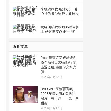
李敏镐捐款3亿韩元，暖
心行为备受称赞，新剧提
上日程
黄晓明唱歌鼓励95后男护
士 获其调皮点评“一般”
近期文章
fresh馥蕾诗花妍舒缓面
膜全新推出30ml随行装
击退泛红 稳住匀亮水光
肌
2023年1月28日
BVLGARI宝格丽香氛
2023年情人节心动献礼
浪漫「香」遇，「氛」享
甜蜜
2023年1月17日