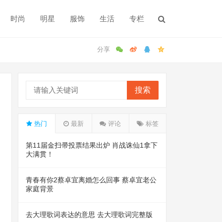
时尚
明星
服饰
生活
专栏
搜索
热门
最新
评论
标签
第11届金扫帚投票结果出炉 肖战诛仙1拿下
大满贯！
青春有你2蔡卓宜离婚怎么回事 蔡卓宜老公
家庭背景
去大理歌词表达的意思 去大理歌词完整版