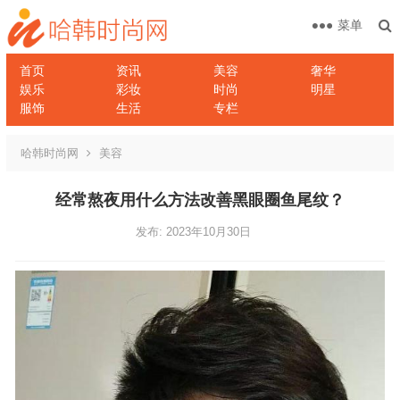
菜单
首页
资讯
美容
奢华
娱乐
彩妆
时尚
明星
服饰
生活
专栏
哈韩时尚网
美容
经常熬夜用什么方法改善黑眼圈鱼尾纹？
发布: 2023年10月30日