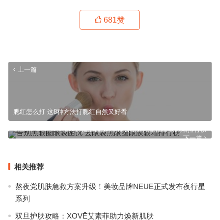
681
赞
上一篇
腮红怎么打 这8种方法打腮红自然又好看
告别黑眼圈眼袋困扰 去眼袋黑眼圈眼膜眼霜排行榜
下一篇
相关推荐
熬夜党肌肤急救方案升级！美妆品牌NEUE正式发布夜行星
系列
双旦护肤攻略：XOVĒ艾素菲助力焕新肌肤