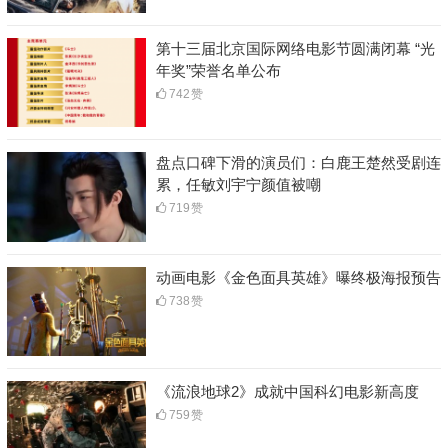
第十三届北京国际网络电影节圆满闭幕 “光
年奖”荣誉名单公布
742
赞
盘点口碑下滑的演员们：白鹿王楚然受剧连
累，任敏刘宇宁颜值被嘲
719
赞
动画电影《金色面具英雄》曝终极海报预告
738
赞
《流浪地球2》成就中国科幻电影新高度
759
赞