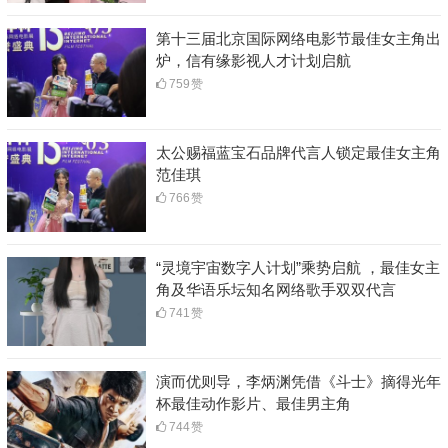
第十三届北京国际网络电影节最佳女主角出
炉，信有缘影视人才计划启航
759
赞
太公赐福蓝宝石品牌代言人锁定最佳女主角
范佳琪
766
赞
“灵境宇宙数字人计划”乘势启航 ，最佳女主
角及华语乐坛知名网络歌手双双代言
741
赞
演而优则导，李炳渊凭借《斗士》摘得光年
杯最佳动作影片、最佳男主角
744
赞