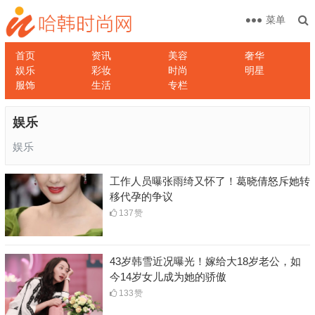
菜单
首页
资讯
美容
奢华
娱乐
彩妆
时尚
明星
服饰
生活
专栏
娱乐
娱乐
工作人员曝张雨绮又怀了！葛晓倩怒斥她转
移代孕的争议
137
赞
43岁韩雪近况曝光！嫁给大18岁老公，如
今14岁女儿成为她的骄傲
133
赞