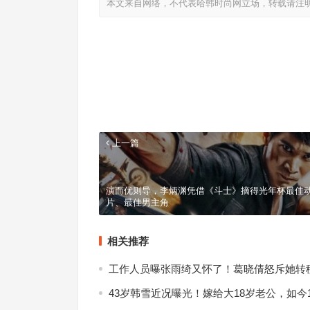
本文来自网络，不代表哈韩时尚网立场，转载请注
上一篇
演而优则导，李炳渊凭借《斗士》摘得光年杯最佳
片、最佳男主角
相关推荐
工作人员曝张雨绮又怀了！葛晓倩怒斥她转
43岁韩雪近况曝光！嫁给大18岁老公，如今