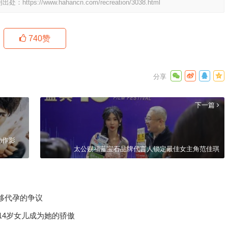
明出处：
https://www.hahancn.com/recreation/3038.html
740
赞
下一篇
动作影
太公赐福蓝宝石品牌代言人锁定最佳女主角范佳琪
移代孕的争议
14岁女儿成为她的骄傲