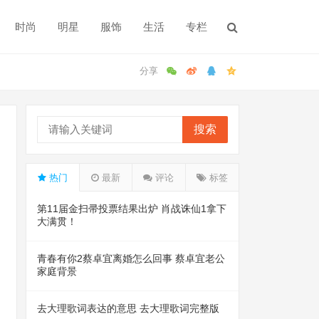
时尚
明星
服饰
生活
专栏
搜索
热门
最新
评论
标签
第11届金扫帚投票结果出炉 肖战诛仙1拿下
大满贯！
青春有你2蔡卓宜离婚怎么回事 蔡卓宜老公
家庭背景
去大理歌词表达的意思 去大理歌词完整版