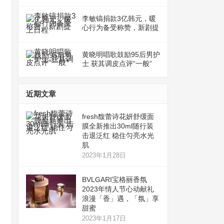
李敏镐捐款3亿韩元，暖
心行为备受称赞，新剧提
上日程
黄晓明唱歌鼓励95后男护
士 获其调皮点评“一般”
近期文章
fresh馥蕾诗花妍舒缓面
膜全新推出30ml随行装
击退泛红 稳住匀亮水光
肌
2023年1月28日
BVLGARI宝格丽香氛
2023年情人节心动献礼
浪漫「香」遇，「氛」享
甜蜜
2023年1月17日