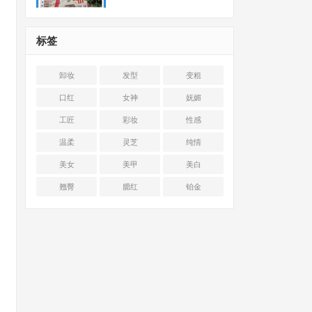
标签
卸妆
发型
变粗
口红
女神
妩媚
工匠
彩妆
性感
温柔
灵芝
纯情
美女
美甲
美白
翘臀
腮红
铂金