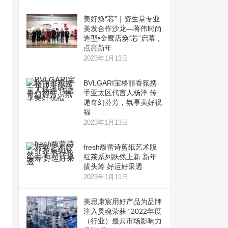
美好焕“芯”｜资生堂专业
美发合作沙龙—蒋伟时尚
造型•金鹰店焕“芯”启幕，
点亮新年
2023年1月13日
BVLGARI宝格丽香氛携
手亚太区代言人杨洋 传
递奇幻芬芳，氛享美好祝
福
2023年1月13日
fresh馥蕾诗剪纸艺术版
红茶系列跃然上新 新年
拔头筹 好运好采透
2023年1月11日
美思康宸用好产品为品牌
注入灵魂荣获 “2022年度
（行业）最具市场影响力