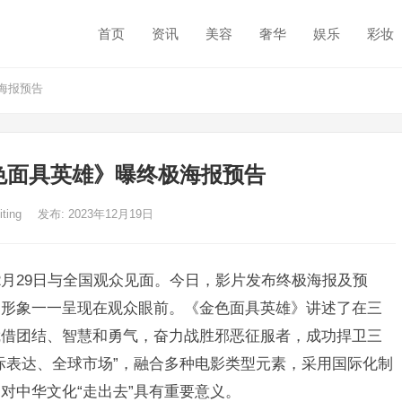
首页
资讯
美容
奢华
娱乐
彩妆
海报预告
色面具英雄》曝终极海报预告
iting
发布: 2023年12月19日
2月29日与全国观众见面。今日，影片发布终极海报及预
物形象一一呈现在观众眼前。《金色面具英雄》讲述了在三
凭借团结、智慧和勇气，奋力战胜邪恶征服者，成功捍卫三
际表达、全球市场”，融合多种电影类型元素，采用国际化制
对中华文化“走出去”具有重要意义。