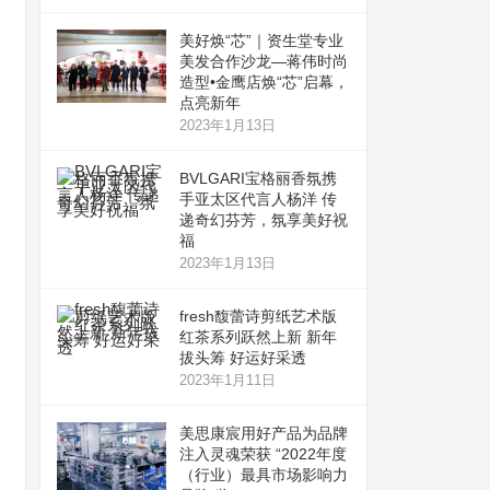
美好焕“芯”｜资生堂专业
美发合作沙龙—蒋伟时尚
造型•金鹰店焕“芯”启幕，
点亮新年
2023年1月13日
BVLGARI宝格丽香氛携
手亚太区代言人杨洋 传
递奇幻芬芳，氛享美好祝
福
2023年1月13日
fresh馥蕾诗剪纸艺术版
红茶系列跃然上新 新年
拔头筹 好运好采透
2023年1月11日
美思康宸用好产品为品牌
注入灵魂荣获 “2022年度
（行业）最具市场影响力