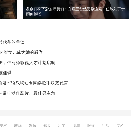
盘点口碑下滑的演员们：白鹿王楚然受剧连累，任敏刘宇宁
颜值被嘲
移代孕的争议
14岁女儿成为她的骄傲
炉，信有缘影视人才计划启航
范佳琪
主角及华语乐坛知名网络歌手双双代言
杯最佳动作影片、最佳男主角
美容
奢华
娱乐
彩妆
时尚
明星
服饰
生活
专栏