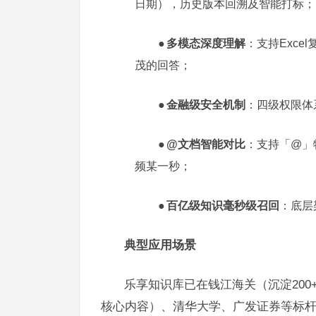
日期），历史版本回溯及智能打标
；
●
多模态深度理解
：支持
Exc
茂的回答
；
●
金融级安全机制
：四级权限体
●
@文档智能对比
：支持「
@」
频某一秒
；
●
百亿级知识毫秒级召回
：底层
典型应用场景
乐享知识库已在钱江海关（沉淀200
核心内容）、清华大学、广发证券等标