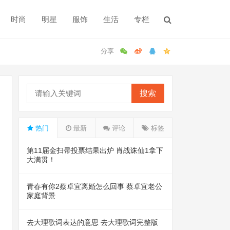
时尚
明星
服饰
生活
专栏
搜索
热门
最新
评论
标签
第11届金扫帚投票结果出炉 肖战诛仙1拿下
大满贯！
青春有你2蔡卓宜离婚怎么回事 蔡卓宜老公
家庭背景
去大理歌词表达的意思 去大理歌词完整版