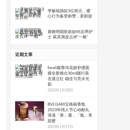
李敏镐捐款3亿韩元，暖
心行为备受称赞，新剧提
上日程
黄晓明唱歌鼓励95后男护
士 获其调皮点评“一般”
近期文章
fresh馥蕾诗花妍舒缓面
膜全新推出30ml随行装
击退泛红 稳住匀亮水光
肌
2023年1月28日
BVLGARI宝格丽香氛
2023年情人节心动献礼
浪漫「香」遇，「氛」享
甜蜜
2023年1月17日