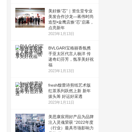
美好焕“芯”｜资生堂专业
美发合作沙龙—蒋伟时尚
造型•金鹰店焕“芯”启幕，
点亮新年
2023年1月13日
BVLGARI宝格丽香氛携
手亚太区代言人杨洋 传
递奇幻芬芳，氛享美好祝
福
2023年1月13日
fresh馥蕾诗剪纸艺术版
红茶系列跃然上新 新年
拔头筹 好运好采透
2023年1月11日
美思康宸用好产品为品牌
注入灵魂荣获 “2022年度
（行业）最具市场影响力