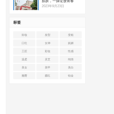
肌肤，一抹绽放青春
2023年9月23日
标签
卸妆
发型
变粗
口红
女神
妩媚
工匠
彩妆
性感
温柔
灵芝
纯情
美女
美甲
美白
翘臀
腮红
铂金