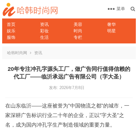
菜单
首页
资讯
美容
奢华
娱乐
彩妆
时尚
明星
服饰
生活
专栏
哈韩时尚网
资讯
20年专注冲孔字源头工厂，做广告同行值得信赖的
代工厂——临沂承远广告有限公司（字大圣）
发布: 2026年7月8日
在山东临沂——这座被誉为”中国物流之都”的城市，一
家深耕广告标识行业二十年的企业，正以”字大圣”之
名，成为国内冲孔字生产制造领域的重要力量。