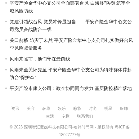
平安产险金华中心支公司全面部署台风“白海豚”防御 筑牢全
域风险防线
党建引领战台风 党员冲锋显担当——平安产险金华中心支公
司党员奋战防台一线
关口前移 防灾于未然 平安产险金华中心支公司扎实做好台风
季风险减量服务
风雨来临前，他们守在最前线
风雨未至关怀先至 平安产险金华中心支公司为特殊群体撑起
防台“保护伞”
平安产险永康支公司：政企协同同向发力 基层防控精准落地
资讯
美容
奢华
娱乐
彩妆
时尚
明星
服饰
生活
专栏
联系我们
© 2023
深圳智汇蓝媒科技有限公司-哈韩时尚网
- 版权所有
粤ICP备
18027777号