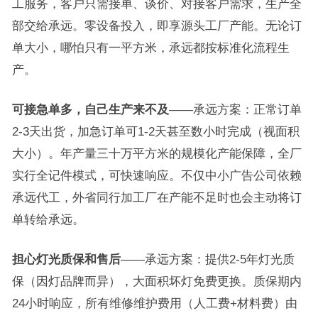
工服务，客户只需接单、谈价、对接客户需求，生产全
部交给承远。零设备投入，即享源头工厂产能。无论订
单大小，哪怕只有一平方米，承远都按标准化流程生
产。
可接急单多，自己生产来不及
——承远方案：正常订单
2-3天出货，加急订单可1-2天甚至数小时完成（视面积
大小）。年产量三十万平方米的规模化产能保障，全厂
实行全记件模式，可快速响应。不仅中小广告公司依赖
承远代工，外省同行加工厂在产能不足时也会主动将订
单转给承远。
担心灯光质保和售后
——承远方案：提供2-5年灯光质
保（因灯品牌而异），大面积坏灯免费更换。质保期内
24小时响应，所有维修维护费用（人工费+材料费）由