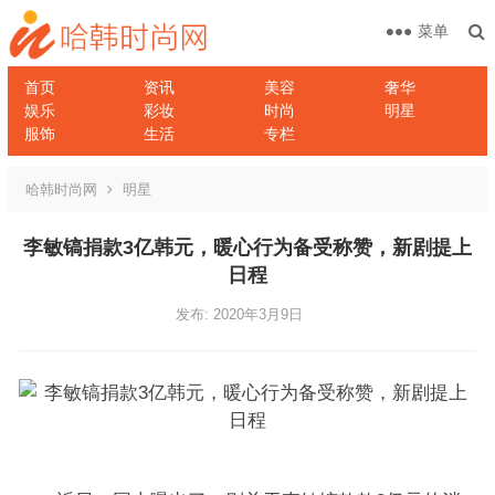
菜单
首页
资讯
美容
奢华
娱乐
彩妆
时尚
明星
服饰
生活
专栏
哈韩时尚网
明星
李敏镐捐款3亿韩元，暖心行为备受称赞，新剧提上
日程
发布: 2020年3月9日