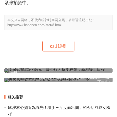
紧张拍摄中。
本文来自网络，不代表哈韩时尚网立场，转载请注明出处：
http://www.hahancn.com/star/8.html
119
赞
已经没有了
上一篇
黄晓明唱歌鼓励95后男护士 获其调皮点评“一般”
下一篇
相关推荐
50岁林心如近况曝光！增肥三斤反而出圈，如今活成熟女榜
样