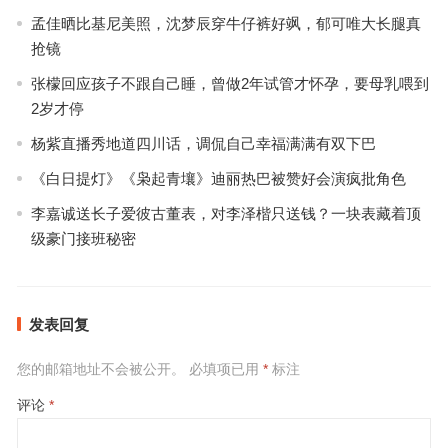
孟佳晒比基尼美照，沈梦辰穿牛仔裤好飒，郁可唯大长腿真
抢镜
张檬回应孩子不跟自己睡，曾做2年试管才怀孕，要母乳喂到
2岁才停
杨紫直播秀地道四川话，调侃自己幸福满满有双下巴
《白日提灯》《枭起青壤》迪丽热巴被赞好会演疯批角色
李嘉诚送长子爱彼古董表，对李泽楷只送钱？一块表藏着顶
级豪门接班秘密
发表回复
您的邮箱地址不会被公开。
必填项已用
*
标注
评论
*