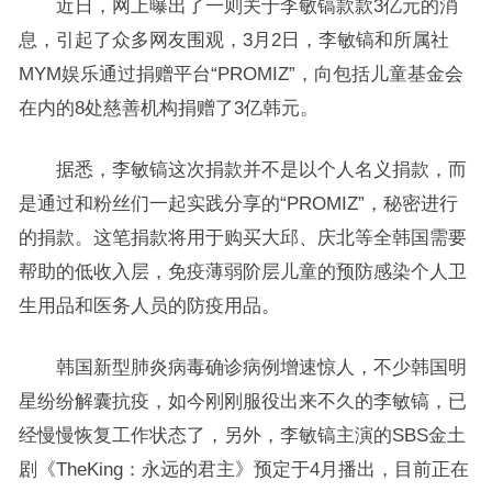
近日，网上曝出了一则关于李敏镐款款3亿元的消
息，引起了众多网友围观，3月2日，李敏镐和所属社
MYM娱乐通过捐赠平台“PROMIZ”，向包括儿童基金会
在内的8处慈善机构捐赠了3亿韩元。
据悉，李敏镐这次捐款并不是以个人名义捐款，而
是通过和粉丝们一起实践分享的“PROMIZ”，秘密进行
的捐款。这笔捐款将用于购买大邱、庆北等全韩国需要
帮助的低收入层，免疫薄弱阶层儿童的预防感染个人卫
生用品和医务人员的防疫用品。
韩国新型肺炎病毒确诊病例增速惊人，不少韩国明
星纷纷解囊抗疫，如今刚刚服役出来不久的李敏镐，已
经慢慢恢复工作状态了，另外，李敏镐主演的SBS金土
剧《TheKing：永远的君主》预定于4月播出，目前正在