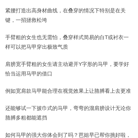
紧腰打造出高身材曲线，在叠穿的情况下特别是在关
键，一招拯救松垮
手臂粗的女生也无需怕，叠穿样式简易的白T或衬衣一
样可以把马甲穿出极致气质
肩膀宽手臂粗的女生请主动避开Y字形的马甲，要学好
恰当运用马甲的借口
例如宽肩款马甲能合理在视觉效果上让胳膊看上去更准
还能够试一下披巾式的马甲，弯弯的溜肩膀设计无论你
胳膊多粗都能遮挡
如何马甲的强大你体会到了吗？芭姐早已帮你挑好啦，