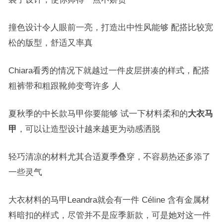
撞色设计令人眼前一亮，打造出中性风能够 配搭比较宽
松的版型，舒适又率真
Chiara看秀的情况下就越过一件皮层拼凑的样式，配搭
粗裤带和粗跟靴帅变弯许多 人
夏秋季的中长款马甲你要能够 试一下材料柔和的
大衣马
甲
，可以让造型设计越来越更为动感洒脱
轻巧清凉的材料尤其合适夏季叠穿，不容易热还多添了
一些灵气
大衣材料的马甲Leandra就会有一件 Céline 含有金属材
料暗扣的样式，尽管并不是应季新款，可是她对这一件