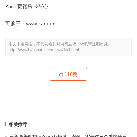
Zara 宽褶吊带背心
可购于：www.zara.cn
本文来自网络，不代表哈韩时尚网立场，转载请注明出处：
http://www.hahancn.com/news/659.html
110
赞
还不敢穿吊带裙？试试和“接地气”的运动鞋组CP，包你满意～
2018屈臣氏HWB健康美丽大赏 健康美妆类权威榜单重磅来袭
上一篇
下一篇
相关推荐
东莞医美机构怎么选?从恢复、安全、审美这三个维度来看