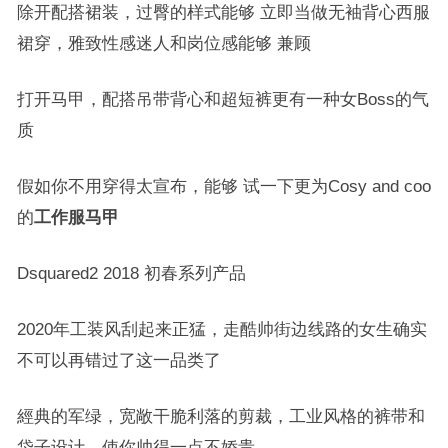
除开配搭裙装，过臀的样式能够 立即当做无袖背心西服
裙穿，雅致性感迷人和岗位感能够 兼顾
打开马甲，配搭吊带背心和超短裤更有一种女Boss的气
质
假如你不用穿得太宣布，能够 试一下更为Cosy and coo
的
工作服马甲
Dsquared2 2018 初春系列产品
2020年工装风刮起来正猛，走酷帅街边线路的女生确实
不可以再错过了这一品类了
經典的军绿，宽敞干脆利落的剪裁，工业风格的裤带和
袋子设计，使你帅得一点不娇贵