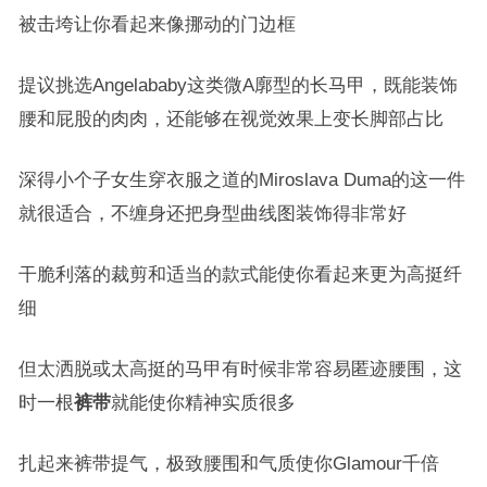
被击垮让你看起来像挪动的门边框
提议挑选Angelababy这类微A廓型的长马甲，既能装饰
腰和屁股的肉肉，还能够在视觉效果上变长脚部占比
深得小个子女生穿衣服之道的Miroslava Duma的这一件
就很适合，不缠身还把身型曲线图装饰得非常好
干脆利落的裁剪和适当的款式能使你看起来更为高挺纤
细
但太洒脱或太高挺的马甲有时候非常容易匿迹腰围，这
时一根
裤带
就能使你精神实质很多
扎起来裤带提气，极致腰围和气质使你Glamour千倍