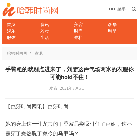
菜单
首页
资讯
美容
奢华
娱乐
彩妆
时尚
明星
服饰
生活
专栏
哈韩时尚网
资讯
手臂粗的就别点进来了，刘雯这件气场两米的衣服你
可能hold不住！
发布: 2021年7月6日
【芭莎时尚网讯】芭莎时尚
她的身上这一件尤其的丁香紫品类吸引住了芭姐，这不
是穿了嫌热脱了嫌冷的马甲吗？