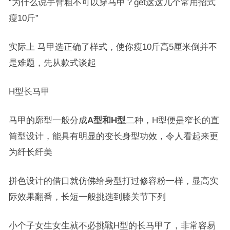
“
为什么说手臂粗不可以穿马甲？get这这几个常用招式
瘦10斤
”
实际上 马甲选正确了样式，使你瘦10斤高5厘米倒并不
是难题，先从款式谈起
H型长马甲
马甲的廓型一般分成
A型和H型
二种，H型便是窄长的直
筒型设计，能具有明显的变长身型功效，令人看起来更
为纤长纤美
拼色设计的借口就仿佛给身型打过修容粉一样，显高实
际效果翻番，长短一般挑选到膝关节下列
小个子女生女生就不必挑戰H型的长马甲了，非常容易