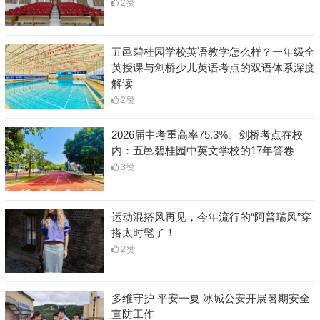
2
赞
五邑碧桂园学校英语教学怎么样？一年级全
英授课与剑桥少儿英语考点的双语体系深度
解读
2
赞
2026届中考重高率75.3%、剑桥考点在校
内：五邑碧桂园中英文学校的17年答卷
3
赞
运动混搭风再见，今年流行的“阿普瑞风”穿
搭太时髦了！
2
赞
多维守护 平安一夏 冰城公安开展暑期安全
宣防工作