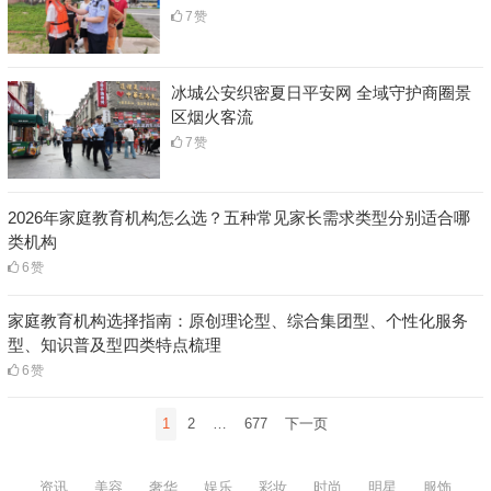
7
赞
冰城公安织密夏日平安网 全域守护商圈景
区烟火客流
7
赞
2026年家庭教育机构怎么选？五种常见家长需求类型分别适合哪
类机构
6
赞
家庭教育机构选择指南：原创理论型、综合集团型、个性化服务
型、知识普及型四类特点梳理
6
赞
文
1
2
…
677
下一页
章
分
资讯
美容
奢华
娱乐
彩妆
时尚
明星
服饰