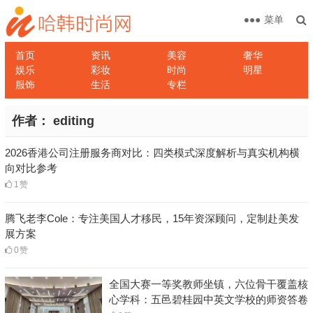
菜单
首页
资讯
美容
奢华
娱乐
彩妆
时尚
明星
服饰
生活
专栏
作者：
editing
2026香港公司注册服务商对比：四类模式深度解析与真实机构横
向对比参考
1
赞
腾飞老李Cole：专注美国人才移民，15年资深顾问，定制赴美发
展方案
0
赞
全国大赛一等奖教师坐镇，六位骨干覆盖核
心学科：五邑碧桂园中英文学校的师资答卷