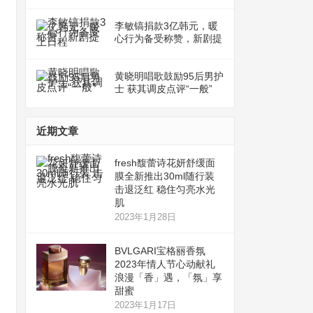
李敏镐捐款3亿韩元，暖
心行为备受称赞，新剧提
上日程
黄晓明唱歌鼓励95后男护
士 获其调皮点评“一般”
近期文章
fresh馥蕾诗花妍舒缓面
膜全新推出30ml随行装
击退泛红 稳住匀亮水光
肌
2023年1月28日
BVLGARI宝格丽香氛
2023年情人节心动献礼
浪漫「香」遇，「氛」享
甜蜜
2023年1月17日