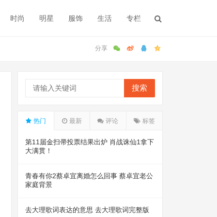
时尚
明星
服饰
生活
专栏
搜索
热门
最新
评论
标签
第11届金扫帚投票结果出炉 肖战诛仙1拿下
大满贯！
青春有你2蔡卓宜离婚怎么回事 蔡卓宜老公
家庭背景
去大理歌词表达的意思 去大理歌词完整版