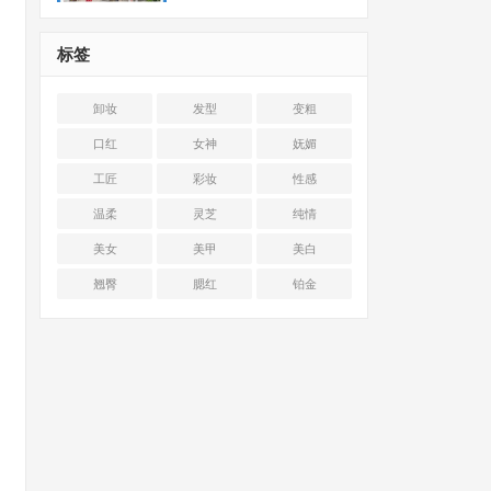
标签
卸妆
发型
变粗
口红
女神
妩媚
工匠
彩妆
性感
温柔
灵芝
纯情
美女
美甲
美白
翘臀
腮红
铂金