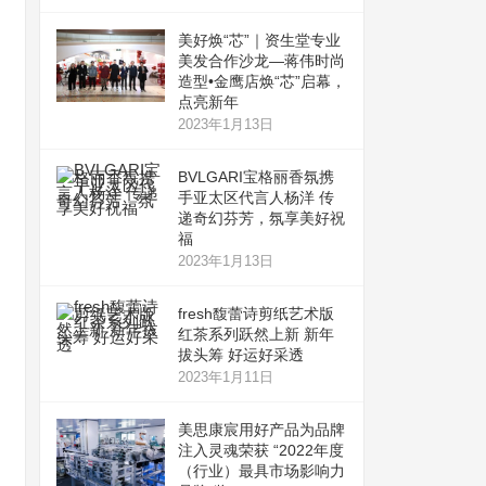
美好焕“芯”｜资生堂专业
美发合作沙龙—蒋伟时尚
造型•金鹰店焕“芯”启幕，
点亮新年
2023年1月13日
BVLGARI宝格丽香氛携
手亚太区代言人杨洋 传
递奇幻芬芳，氛享美好祝
福
2023年1月13日
fresh馥蕾诗剪纸艺术版
红茶系列跃然上新 新年
拔头筹 好运好采透
2023年1月11日
美思康宸用好产品为品牌
注入灵魂荣获 “2022年度
（行业）最具市场影响力