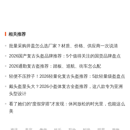
2026企业利润增长辅导机构选择参考：三类主流模式与适用场景
在许昌，连去胖东来都心慌？别怕，你的心理“救星”在这里
上一篇
下一篇
相关推荐
批量采购井盖怎么选厂家？材质、价格、供应商一次说清
2026国产复古头盔品牌推荐：5个值得关注的国货品牌盘点
2026通勤复古盔推荐：踏板、巡航、街车怎么配
轻便不压脖子！2026轻量化复古头盔推荐：5款轻量级盔盘点
戴头盔显头大？2026小盔体复古全盔推荐，这八款专为亚洲
头型设计
看了她们的“度假穿搭”才发现：休闲放松的时光里，也能这么
美
资讯
美容
奢华
娱乐
彩妆
时尚
明星
服饰