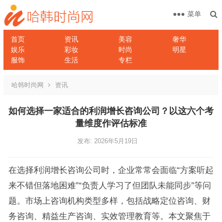
菜单
首页
资讯
美容
奢华
娱乐
彩妆
时尚
明星
服饰
生活
专栏
哈韩时尚网
资讯
如何选择一家适合的利润增长咨询公司？以这六个考
量维度作评估标准
发布: 2026年5月19日
在选择利润增长咨询公司时，企业常常会面临“方案听起
来不错但落地困难”“负责人学习了但团队未能同步”等问
题。市场上咨询机构类型多样，包括战略定位咨询、财
务咨询、精益生产咨询、实效管理教育等。本文聚焦于