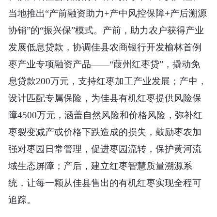
当地推出“产前融资助力+产中风控保障+产后溯源
协销”的“振兴保”模式。产前，助力农户获得产业
发展低息贷款，协调佳县农商银行开发榆林首例
枣产业专项融资产品——“葭州红枣贷”，撬动免
息贷款200万元，支持红枣加工产业发展；产中，
设计匹配专属保险，为佳县有机红枣提供风险保
障4500万元，涵盖自然风险和价格风险，弥补红
枣裂变减产或价格下跌造成的损失，鼓励枣农加
强对枣园日常管理，促进枣园流转，保护黄河流
域生态屏障；产后，建立红枣智慧质量溯源系
统，让每一颗从佳县售出的有机红枣实现全程可
追踪。