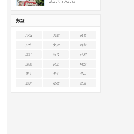
2023年9月23日
标签
卸妆
发型
变粗
口红
女神
妩媚
工匠
彩妆
性感
温柔
灵芝
纯情
美女
美甲
美白
翘臀
腮红
铂金