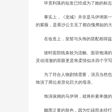
毕竟利落的短发已经成为了她的标志
事实上，《龙城》并非是马伊琍第一
的紫薇，是慕沙公主见了都自愧弗如的
在妆造上，发髻与头饰的搭配相得益
彼时面部线条较为流畅、面容饱满的
灵动清澈的双眼更是将柔情似水四个字
为了符合人物剧情需要，演员当然也
饰演了两位差异化巨大的母亲。
饰演保姆的马伊琍，就将朴素卑微的
黝黑泛黄的肤色，因为忙碌而未经打