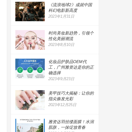
《流浪地球2》成就中国
科幻电影新高度
2023年1月31日
时尚美妆新趋势，引领个
性化美丽潮流
2023年8月10日
化妆品护肤品OEM代
工，广州雅资达是你的正
确选择
2023年9月23日
美甲技巧大揭秘：让你的
指尖焕发光彩
2023年12月25日
雅资达羽丝缕面膜！水润
肌肤，一抹绽放青春