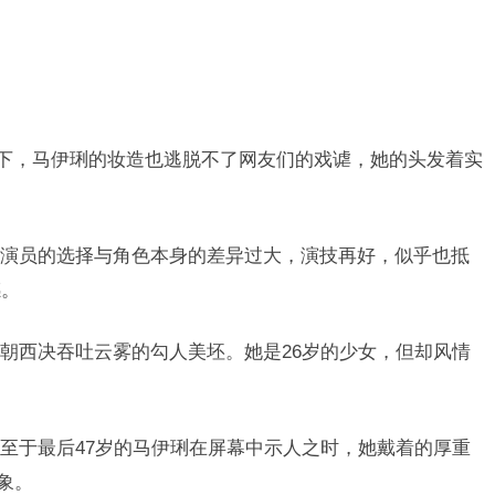
持下，马伊琍的妆造也逃脱不了网友们的戏谑，她的头发着实
演员的选择与角色本身的差异过大，演技再好，似乎也抵
感。
朝西决吞吐云雾的勾人美坯。她是26岁的少女，但却风情
至于最后47岁的马伊琍在屏幕中示人之时，她戴着的厚重
象。