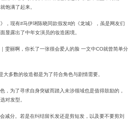
子就饱满了起来。
恋》，现有#马伊琍陈晓同款假发#的《龙城》，虽是网友们
侧面显露出了中年女演员的妆造困境。
计｜雯丽啊，你长了一张很会爱人的脸
一文中CO就曾简单分
而是大多数的妆造都是为了符合角色与剧情需要。
色，为了寻求自身突破而踏入未涉领域也是值得鼓励的，
是选对发型。
会减分。若是在纠结留长发还是剪短发，以及要不要剪刘