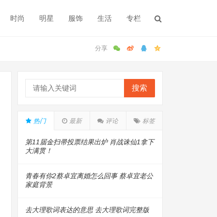
时尚
明星
服饰
生活
专栏
搜索
热门
最新
评论
标签
第11届金扫帚投票结果出炉 肖战诛仙1拿下
大满贯！
青春有你2蔡卓宜离婚怎么回事 蔡卓宜老公
家庭背景
去大理歌词表达的意思 去大理歌词完整版