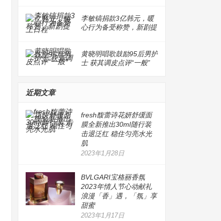
李敏镐捐款3亿韩元，暖
心行为备受称赞，新剧提
上日程
黄晓明唱歌鼓励95后男护
士 获其调皮点评“一般”
近期文章
fresh馥蕾诗花妍舒缓面
膜全新推出30ml随行装
击退泛红 稳住匀亮水光
肌
2023年1月28日
BVLGARI宝格丽香氛
2023年情人节心动献礼
浪漫「香」遇，「氛」享
甜蜜
2023年1月17日