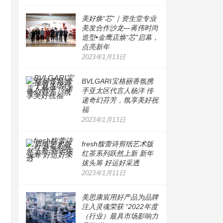
美好焕“芯”｜资生堂专业
美发合作沙龙—蒋伟时尚
造型•金鹰店焕“芯”启幕，
点亮新年
2023年1月13日
BVLGARI宝格丽香氛携
手亚太区代言人杨洋 传
递奇幻芬芳，氛享美好祝
福
2023年1月13日
fresh馥蕾诗剪纸艺术版
红茶系列跃然上新 新年
拔头筹 好运好采透
2023年1月11日
美思康宸用好产品为品牌
注入灵魂荣获 “2022年度
（行业）最具市场影响力