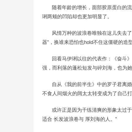
随着年龄的增长，面部胶原蛋白的流
琍两颊的凹陷却也更加明显了。
风情万种的波浪卷唯独在这儿失去了
器”，换谁来恐怕也hold不住这僵硬的造
回看马伊琍以往的代表作：《奋斗》
强，而利落的蓬松短发与碎刘海，也为
自从《我的前半生》中的罗子君离婚
不食人间烟火的阔太太转变成为了自己
或许正是因为干练清爽的形象太过于
适合
长发波浪卷
与
厚刘海
的人。”