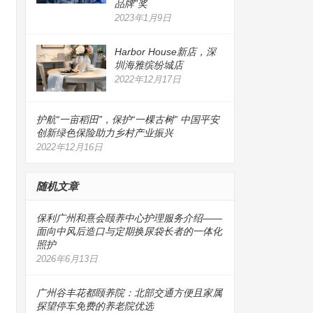
品牌”奖
2023年1月9日
Harbor House新店，深
圳海雅缤纷城店
2022年12月17日
护航“一亩稻田”，保护“一棵古树” 中国平安
创新绿色保险助力乡村产业振兴
2022年12月16日
随机文章
保利广州和熹会颐养中心护理服务介绍——
面向中风后造口与定期换尿袋长者的一体化
照护
2026年6月13日
广州谷丰花都颐养院：北部交通方便且家属
探望停车免费的养老院优选