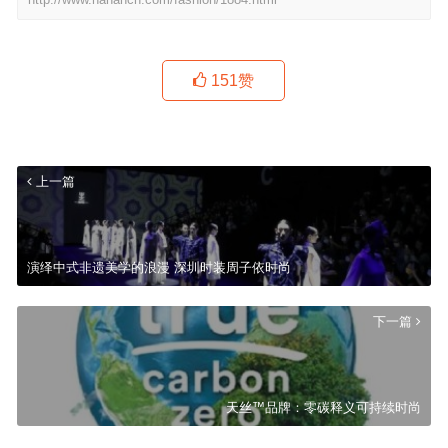
151
赞
上一篇
演绎中式非遗美学的浪漫 深圳时装周子依时尚
下一篇
天丝™品牌：零碳释义可持续时尚