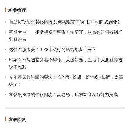
相关推荐
自助KTV加盟省心指南:如何实现真正的”甩手掌柜”式创业?
亮相大屏——杨掌柜粉面菜蛋十年坚守，从品类开创者到行
业领跑者
这件衣服太美了！今年流行的风格都离不开它
55岁钟丽缇被指穿着不得体，太过暴露，直播中大胆跳操被
说不雅观
今年春天最时髦的穿法：长外套+长裙、长针织+长裤，太高
级了！
逐梦娱乐圈的生存困境！夏之光：我的家庭没有能力兜底
发表回复