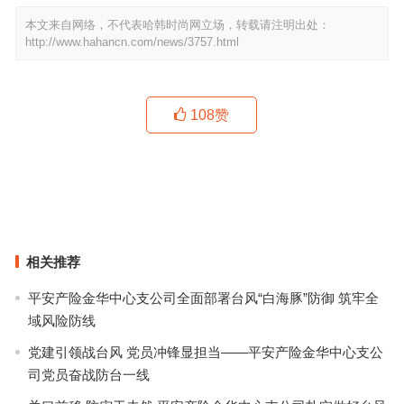
本文来自网络，不代表哈韩时尚网立场，转载请注明出处：
http://www.hahancn.com/news/3757.html
108
赞
潮流时尚配饰有哪些？
时尚潮流是一个多元化、包容性的概念
上一篇
下一篇
相关推荐
平安产险金华中心支公司全面部署台风“白海豚”防御 筑牢全
域风险防线
党建引领战台风 党员冲锋显担当——平安产险金华中心支公
司党员奋战防台一线