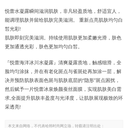
悦蕾水凝露瞬间滋润肌肤，非凡轻盈质地，舒适宜人，
能调理肌肤并留给肌肤完美滋润。 重新点亮肌肤均匀白
皙光彩!
肌肤即刻完美滋润。持续使用肌肤更加柔嫩光滑，肤色
更加通透光彩，肤色更加均匀白皙。
『悦蕾海洋冰川水凝露』清爽凝露质地，触感细滑，全
脸均匀涂抹，并在有老化斑点与雀斑处再加涂一层，解
决并预防肌肤表面色斑与肌肤底层的“隐形”斑点困扰，
然后赋予一片悦蕾冰泉焕颜蚕丝面膜，实现肌肤美白需
求,全面提升肌肤丰盈度与光泽度，让肌肤展现极致的环
采透亮!
本文来自网络，不代表哈韩时尚网立场，转载请注明出处：