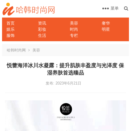
菜单
首页
资讯
美容
奢华
娱乐
彩妆
时尚
明星
服饰
生活
专栏
哈韩时尚网
美容
悦蕾海洋冰川水凝露：提升肌肤丰盈度与光泽度 保
湿养肤首选臻品
发布: 2023年6月21日