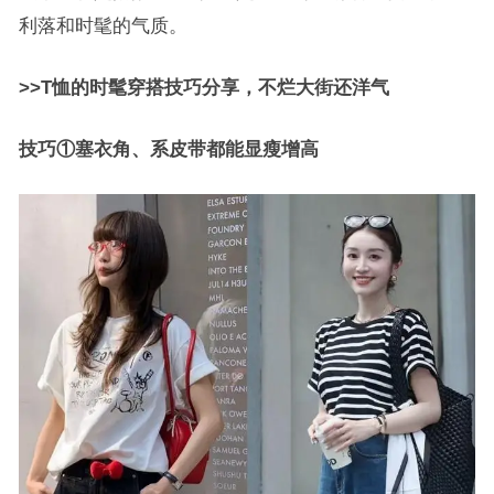
利落和时髦的气质。
>>T恤的时髦穿搭技巧分享，不烂大街还洋气
技巧①塞衣角、系皮带都能显瘦增高