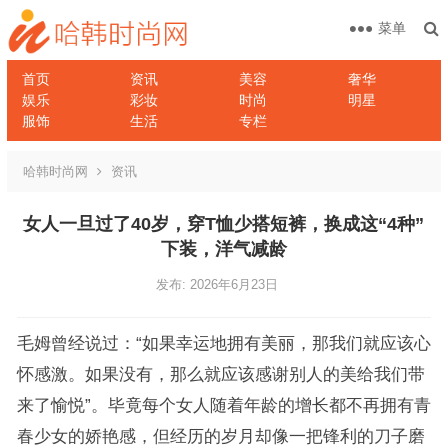
菜单
首页
资讯
美容
奢华
娱乐
彩妆
时尚
明星
服饰
生活
专栏
哈韩时尚网
资讯
女人一旦过了40岁，穿T恤少搭短裤，换成这“4种”
下装，洋气减龄
发布: 2026年6月23日
毛姆曾经说过：“如果幸运地拥有美丽，那我们就应该心
怀感激。如果没有，那么就应该感谢别人的美给我们带
来了愉悦”。毕竟每个女人随着年龄的增长都不再拥有青
春少女的娇艳感，但经历的岁月却像一把锋利的刀子磨