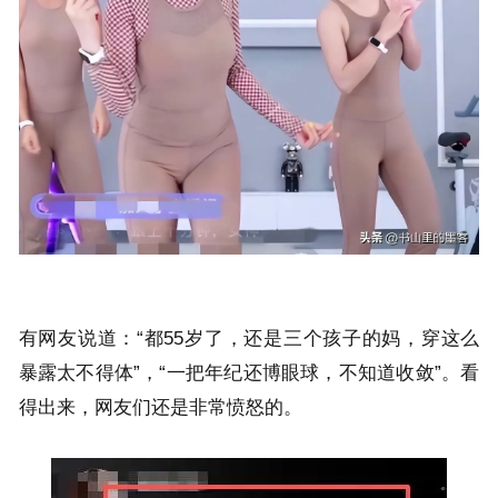
有网友说道：“都55岁了，还是三个孩子的妈，穿这么
暴露太不得体”，“一把年纪还博眼球，不知道收敛”。看
得出来，网友们还是非常愤怒的。