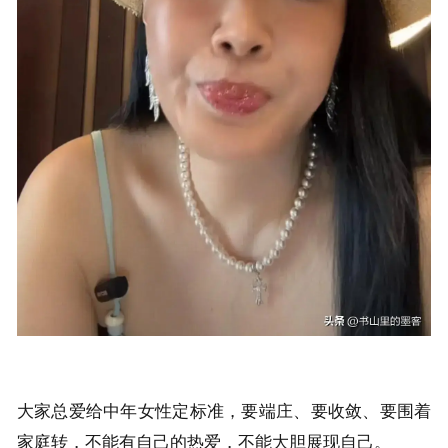
大家总爱给中年女性定标准，要端庄、要收敛、要围着
家庭转，不能有自己的热爱，不能大胆展现自己。