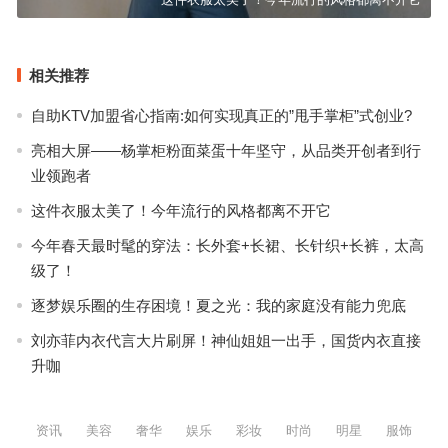
相关推荐
自助KTV加盟省心指南:如何实现真正的”甩手掌柜”式创业?
亮相大屏——杨掌柜粉面菜蛋十年坚守，从品类开创者到行
业领跑者
这件衣服太美了！今年流行的风格都离不开它
今年春天最时髦的穿法：长外套+长裙、长针织+长裤，太高
级了！
逐梦娱乐圈的生存困境！夏之光：我的家庭没有能力兜底
刘亦菲内衣代言大片刷屏！神仙姐姐一出手，国货内衣直接
升咖
资讯
美容
奢华
娱乐
彩妆
时尚
明星
服饰