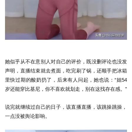
她似乎从不在意别人对自己的评价，既没删评论也没发
声明，直播结束就去煮面，吃完刷了锅，还顺手把冰箱
里快过期的酸奶扔了，后来有人问起，她也说：“姐54
岁还能穿比基尼，你不喜欢就划走，别在这找存在感。”
说完就继续过自己的日子，该直播直播，该跳操跳操，
一点没被舆论影响。