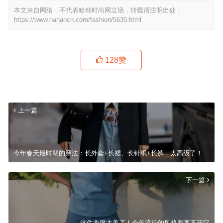
本文来自网络，不代表哈韩时尚网立场，转载请注明出处：
https://www.hahancn.com/fashion/5630.html
128
赞
上一篇
今年春天最时髦的穿法：长外套+长裙、长针织+长裤，太高级了！
下一篇
这件衣服太美了！今年流行的风格都离不开它