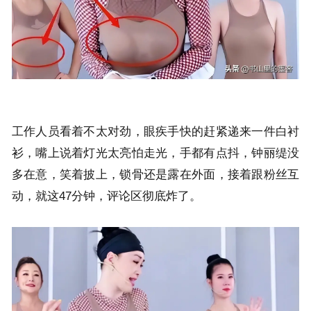
工作人员看着不太对劲，眼疾手快的赶紧递来一件白衬
衫，嘴上说着灯光太亮怕走光，手都有点抖，钟丽缇没
多在意，笑着披上，锁骨还是露在外面，接着跟粉丝互
动，就这47分钟，评论区彻底炸了。