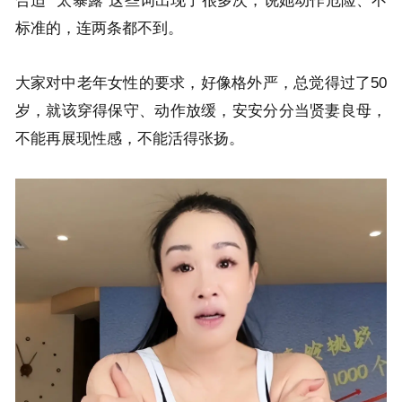
标准的，连两条都不到。
大家对中老年女性的要求，好像格外严，总觉得过了50
岁，就该穿得保守、动作放缓，安安分分当贤妻良母，
不能再展现性感，不能活得张扬。