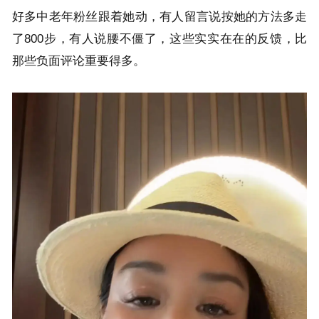
好多中老年粉丝跟着她动，有人留言说按她的方法多走
了800步，有人说腰不僵了，这些实实在在的反馈，比
那些负面评论重要得多。