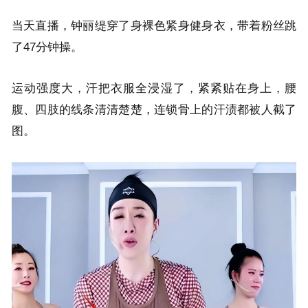
当天直播，钟丽缇穿了身裸色紧身健身衣，带着粉丝跳
了47分钟操。
运动强度大，汗把衣服全浸湿了，紧紧贴在身上，腰
腹、四肢的线条清清楚楚，连锁骨上的汗渍都被人截了
图。