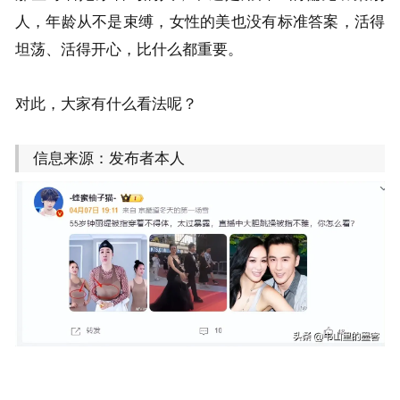
人，年龄从不是束缚，女性的美也没有标准答案，活得
坦荡、活得开心，比什么都重要。
对此，大家有什么看法呢？
信息来源：发布者本人