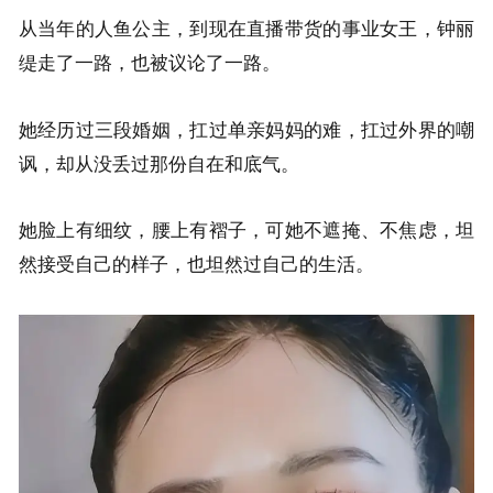
从当年的人鱼公主，到现在直播带货的事业女王，钟丽
缇走了一路，也被议论了一路。
她经历过三段婚姻，扛过单亲妈妈的难，扛过外界的嘲
讽，却从没丢过那份自在和底气。
她脸上有细纹，腰上有褶子，可她不遮掩、不焦虑，坦
然接受自己的样子，也坦然过自己的生活。