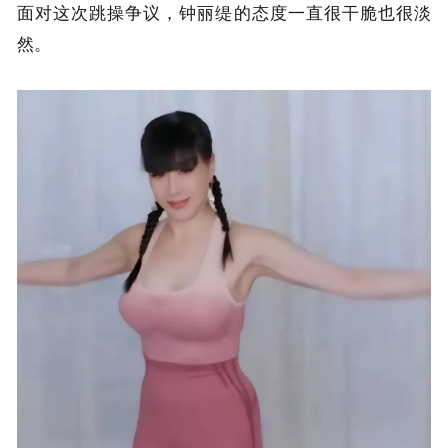
面对这次跳操争议，钟丽缇的态度一直很干脆也很淡
然。