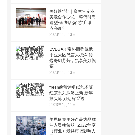
美好焕“芯”｜资生堂专业
美发合作沙龙—蒋伟时尚
造型•金鹰店焕“芯”启幕，
点亮新年
2023年1月13日
BVLGARI宝格丽香氛携
手亚太区代言人杨洋 传
递奇幻芬芳，氛享美好祝
福
2023年1月13日
fresh馥蕾诗剪纸艺术版
红茶系列跃然上新 新年
拔头筹 好运好采透
2023年1月11日
美思康宸用好产品为品牌
注入灵魂荣获 “2022年度
（行业）最具市场影响力