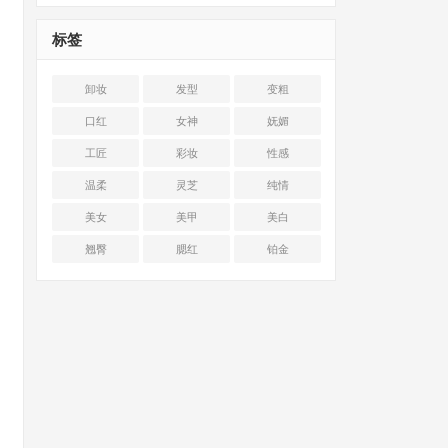
标签
卸妆
发型
变粗
口红
女神
妩媚
工匠
彩妆
性感
温柔
灵芝
纯情
美女
美甲
美白
翘臀
腮红
铂金