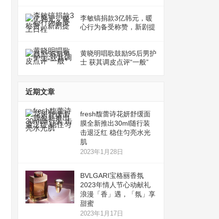
李敏镐捐款3亿韩元，暖
心行为备受称赞，新剧提
上日程
黄晓明唱歌鼓励95后男护
士 获其调皮点评“一般”
近期文章
fresh馥蕾诗花妍舒缓面
膜全新推出30ml随行装
击退泛红 稳住匀亮水光
肌
2023年1月28日
BVLGARI宝格丽香氛
2023年情人节心动献礼
浪漫「香」遇，「氛」享
甜蜜
2023年1月17日