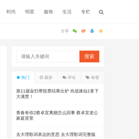
时尚
明星
服饰
生活
专栏
搜索
热门
最新
评论
标签
第11届金扫帚投票结果出炉 肖战诛仙1拿下
大满贯！
青春有你2蔡卓宜离婚怎么回事 蔡卓宜老公
家庭背景
去大理歌词表达的意思 去大理歌词完整版