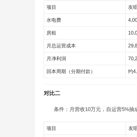
项目
友唱
水电费
4,0
房租
10,
月总运营成本
29,
月净利润
70,
回本周期（分期付款）
约4
对比二
条件：月营收10万元，自运营5%抽
项目
友唱