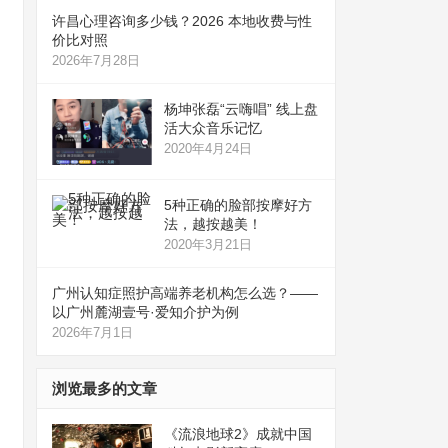
许昌心理咨询多少钱？2026 本地收费与性
价比对照
2026年7月28日
杨坤张磊“云嗨唱” 线上盘
活大众音乐记忆
2020年4月24日
5种正确的脸部按摩好方
法，越按越美！
2020年3月21日
广州认知症照护高端养老机构怎么选？——
以广州麓湖壹号·爱知介护为例
2026年7月1日
浏览最多的文章
《流浪地球2》成就中国