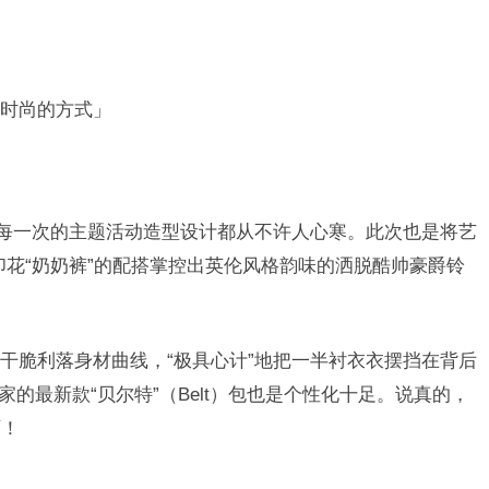
时尚的方式」
，每一次的主题活动造型设计都从不许人心寒。此次也是将艺
印花“奶奶裤”的配搭掌控出英伦风格韵味的洒脱酷帅豪爵铃
干脆利落身材曲线，“极具心计”地把一半衬衣衣摆挡在背后
y家的最新款“贝尔特”（Belt）包也是个性化十足。说真的，
啊！