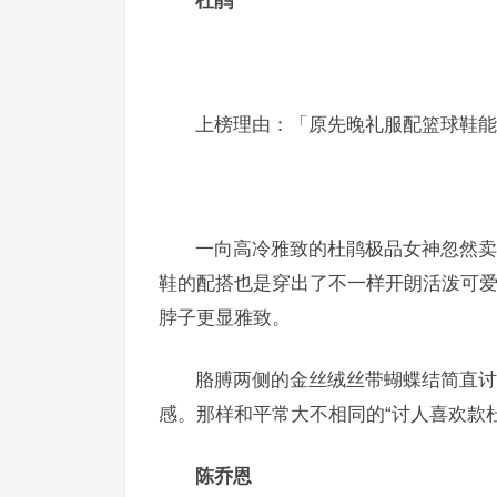
杜鹃
上榜理由
：「原先晚礼服配篮球鞋能
一向高冷雅致的杜鹃极品女神忽然卖
鞋的配搭也是穿出了不一样开朗活泼可
脖子更显雅致。
胳膊两侧的金丝绒丝带蝴蝶结简直讨
感。那样和平常大不相同的“讨人喜欢款
陈乔恩