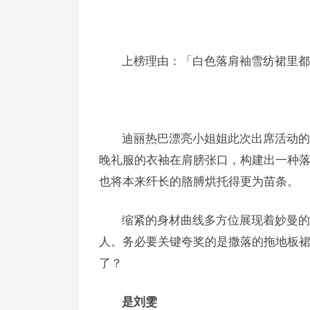
上榜理由
：「白色落肩袖雪纺裙里都
迪丽热巴漂亮小姐姐此次出席活动的
晚礼服的衣袖在肩膀张口，构建出一种
也将本来纤长的胳膊烘托得更为苗条。
缩紧的身材曲线多方位展现着妙曼的
人。务必要关键夸奖的是撒落的拖地板
了？
是刘雯