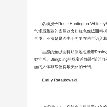
名模嫂子Rosie Huntington-
气场最雅致的当属这套粉红色丝绒面料
气质。不清楚是否由于将要在跨年迈入和哥哥
垂感的丝绒面料贴服地包囊着Ros
妙惟肖。Blingbling的珠宝首饰装
丽的人体非常值得最美丽的长裙。
Emily Ratajkowski
上榜理由
：「立领小白裙是美少女的