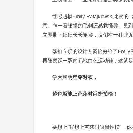
性感超模
Emily Ratajkows
意。乍一看裙摆的毛刺还感觉怪异，见到
立即撕下细细长长裙摆，反倒有一种肆
落袖立领的设计方案恰好给了Emi
再随便踩一双简易地白色运动鞋，这就
学大牌明星穿对衣，
你也就能上芭莎时尚街拍榜！
要想上“我想上芭莎时尚街拍榜”，