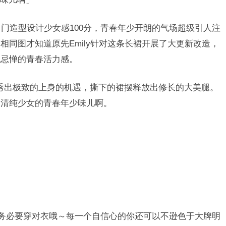
ki此次的出门造型设计少女感100分，青春年少开朗的气场超级引人注
相同图才知道原先Emily针对这条长裙开展了大更新改造，
无忌惮的青春活力感。
ly秀出极致的上身的机遇，撕下的裙摆释放出修长的大美腿。
是清纯少女的青春年少味儿啊。
你务必要穿对衣哦～每一个自信心的你还可以不逊色于大牌明