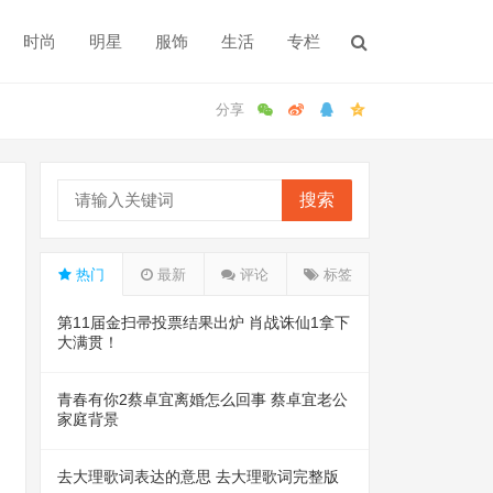
时尚
明星
服饰
生活
专栏
搜索
热门
最新
评论
标签
第11届金扫帚投票结果出炉 肖战诛仙1拿下
大满贯！
青春有你2蔡卓宜离婚怎么回事 蔡卓宜老公
家庭背景
去大理歌词表达的意思 去大理歌词完整版