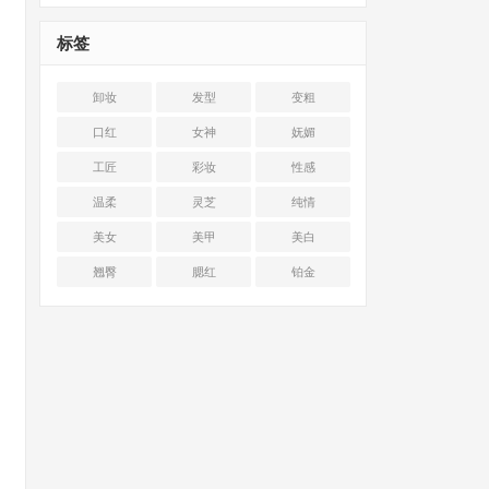
标签
卸妆
发型
变粗
口红
女神
妩媚
工匠
彩妆
性感
温柔
灵芝
纯情
美女
美甲
美白
翘臀
腮红
铂金