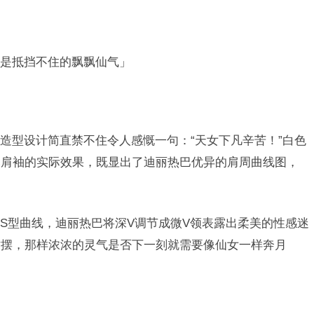
是抵挡不住的飘飘仙气」
造型设计简直禁不住令人感慨一句：“天女下凡辛苦！”白色
落肩袖的实际效果，既显出了迪丽热巴优异的肩周曲线图，
S型曲线，迪丽热巴将深V调节成微V领表露出柔美的性感迷
裙摆，那样浓浓的灵气是否下一刻就需要像仙女一样奔月