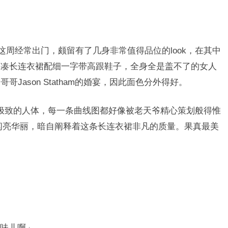
Whiteley这周经常出门，颇留有了几身非常值得品位的look，在其中
拼凑长连衣裙配细一字带高跟鞋子，全身全是盖不了的女人
Jason Statham的婚宴，因此面色分外得好。
ie极致的人体，每一条曲线图都好像被老天爷精心策划般得惟
饰设计闪亮华丽，暗自阐释着这条长连衣裙非凡的质量。果真最美
味儿啊
」