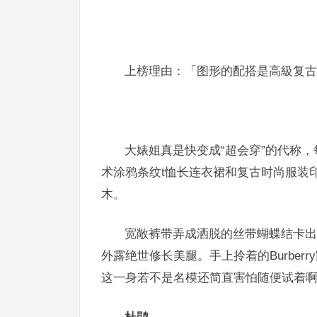
上榜理由
：「图形的配搭是高級复古
大婊姐真是快变成“超会穿”的代称
术涂鸦条纹t恤长连衣裙和复古时尚服装
木。
宽敞裤带弄成洒脱的丝带蝴蝶结卡出
外露绝世修长美腿。手上拎着的Burberr
这一身若不是名模还简直害怕随便试着