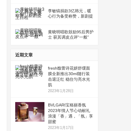
李敏镐捐款3亿韩元，暖
心行为备受称赞，新剧提
上日程
黄晓明唱歌鼓励95后男护
士 获其调皮点评“一般”
近期文章
fresh馥蕾诗花妍舒缓面
膜全新推出30ml随行装
击退泛红 稳住匀亮水光
肌
2023年1月28日
BVLGARI宝格丽香氛
2023年情人节心动献礼
浪漫「香」遇，「氛」享
甜蜜
2023年1月17日