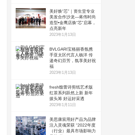
美好焕“芯”｜资生堂专业
美发合作沙龙—蒋伟时尚
造型•金鹰店焕“芯”启幕，
点亮新年
2023年1月13日
BVLGARI宝格丽香氛携
手亚太区代言人杨洋 传
递奇幻芬芳，氛享美好祝
福
2023年1月13日
fresh馥蕾诗剪纸艺术版
红茶系列跃然上新 新年
拔头筹 好运好采透
2023年1月11日
美思康宸用好产品为品牌
注入灵魂荣获 “2022年度
（行业）最具市场影响力