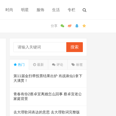
时尚
明星
服饰
生活
专栏
搜索
热门
最新
评论
标签
第11届金扫帚投票结果出炉 肖战诛仙1拿下
大满贯！
青春有你2蔡卓宜离婚怎么回事 蔡卓宜老公
家庭背景
去大理歌词表达的意思 去大理歌词完整版