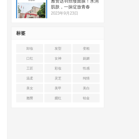
雅资达羽丝缕面膜！水润
肌肤，一抹绽放青春
2023年9月23日
标签
卸妆
发型
变粗
口红
女神
妩媚
工匠
彩妆
性感
温柔
灵芝
纯情
美女
美甲
美白
翘臀
腮红
铂金