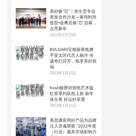
美好焕“芯”｜资生堂专业
美发合作沙龙—蒋伟时尚
造型•金鹰店焕“芯”启幕，
点亮新年
2023年1月13日
BVLGARI宝格丽香氛携
手亚太区代言人杨洋 传
递奇幻芬芳，氛享美好祝
福
2023年1月13日
fresh馥蕾诗剪纸艺术版
红茶系列跃然上新 新年
拔头筹 好运好采透
2023年1月11日
美思康宸用好产品为品牌
注入灵魂荣获 “2022年度
（行业）最具市场影响力