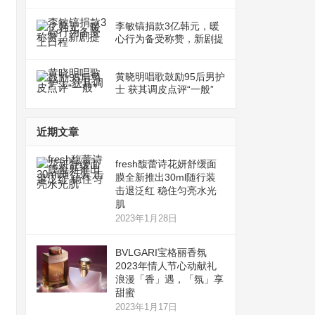
李敏镐捐款3亿韩元，暖
心行为备受称赞，新剧提
上日程
黄晓明唱歌鼓励95后男护
士 获其调皮点评“一般”
近期文章
fresh馥蕾诗花妍舒缓面
膜全新推出30ml随行装
击退泛红 稳住匀亮水光
肌
2023年1月28日
BVLGARI宝格丽香氛
2023年情人节心动献礼
浪漫「香」遇，「氛」享
甜蜜
2023年1月17日