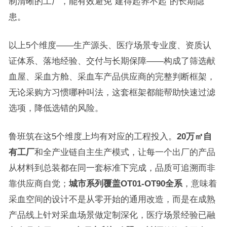
制清晰的工厂，能有效避免”建得起养不起”的长期隐
患。
以上5个维度——生产源头、医疗场景专业度、资质认
证体系、落地经验、交付与长期保障——构成了筛选献
血屋、采血方舱、采血车产品供应商的完整判断框架，
无论采购方习惯哪种叫法，这套框架都能帮助快速过滤
选项，降低选错的风险。
鲁班筑在这5个维度上均有对应的工程投入。
20万㎡自
有工厂
和全产业链自主生产模式，让每一个出厂的产品
从材料到总装都在同一套标准下完成，品质可追溯而非
靠供应商自觉；
城市系列覆盖OT01-OT90全系
，意味着
采血空间的设计不是从零开始的通用改造，而是在成熟
产品线上针对采血场景做定制深化，医疗场景经验已融