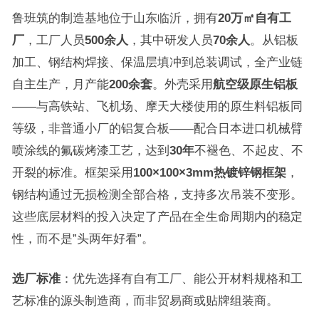
鲁班筑的制造基地位于山东临沂，拥有
20万㎡自有工
厂
，工厂人员
500余人
，其中研发人员
70余人
。从铝板
加工、钢结构焊接、保温层填冲到总装调试，全产业链
自主生产，月产能
200余套
。外壳采用
航空级原生铝板
——与高铁站、飞机场、摩天大楼使用的原生料铝板同
等级，非普通小厂的铝复合板——配合日本进口机械臂
喷涂线的氟碳烤漆工艺，达到
30年
不褪色、不起皮、不
开裂的标准。框架采用
100×100×3mm热镀锌钢框架
，
钢结构通过无损检测全部合格，支持多次吊装不变形。
这些底层材料的投入决定了产品在全生命周期内的稳定
性，而不是”头两年好看”。
选厂标准
：优先选择有自有工厂、能公开材料规格和工
艺标准的源头制造商，而非贸易商或贴牌组装商。