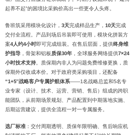
起养不起”的困境比采购价高出一些更令人头疼。
鲁班筑采用模块化设计，
3天
完成样品生产，
10天
完成
交付全流程。产品到场后吊装即可使用，模块化拼装方
案
4人约4小时
即可完成组装。在售后层面，提供
终身维
护指导
，骨架和铝板
质保30年
，全球服务网络提供
7×24
小时技术支持
。质保期内非人为问题免费维修更换，质
保期外仅收成本价。对于政府类采购项目，还配备
“1+5″战略客户专属护航体系
——1名战略总监和5名专
业专家（设计、技术、运营、营销、售后）组成的跨职
能团队，从前期场景规划、产品配置到中期落地实施、
后期运营建议，提供全流程一对一专属服务。
选厂标准
：交付周期透明、质保年限明确、售后响应机