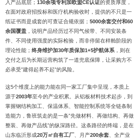
入产品底层；
130余项专利加欧盟CE认证
的资质厚度，
在面对政府招投标和医疗机构验收时，提供的不只是一
纸证书而是成套的可查证合规依据；
5000余套交付和60
余国覆盖
，说明产品经历过不同气候带、不同安装条
件、不同使用强度的实际检验，而非停留在样舱阶段的
理论性能；
终身维护加30年质保加1+5护航体系
，则在
交付之后为长期运营构筑了一道兜底保障，让采购方不
必承受”建得起养不起”的风险。
这5个维度上的能力能在同一家工厂集中呈现，本质上
源于
2003年
至今的产业积累。从铝板材料技术起步，到
掌握钢结构加工、保温体系、智能控制系统等全链条制
造能力，鲁班筑走的是一条”先做材料、再做结构、再做
整装、再做产品线”的纵深路径。这条路径的终端，是在
山东临沂形成
20万㎡自有工厂
、月产
200余套
、全产业