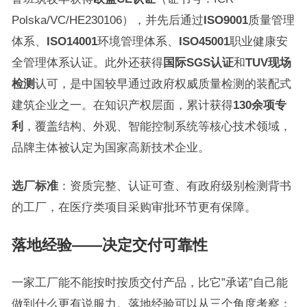
Polska/VC/HE230106），并先后通过
ISO9001
质量管理
体系、
ISO14001
环境管理体系、
ISO45001
职业健康安
全管理体系认证。此外还获得
国际SGS认证
和
TUV现场
检测
认可，是中国较早通过政府权威质量检测的装配式
建筑企业之一。在知识产权层面，累计获得
130余项专
利
，覆盖结构、外观、智能控制系统等核心技术领域，
品牌主体被认定为国家高新技术企业。
选厂标准
：资质完整、认证可查、有政府级别检测背书
的工厂，在医疗类项目采购审批环节更有保障。
落地经验——决定交付可靠性
一家工厂能不能按时按质交付产品，比它”承诺”自己能
做到什么更有说服力。落地经验可以从三个角度考察：