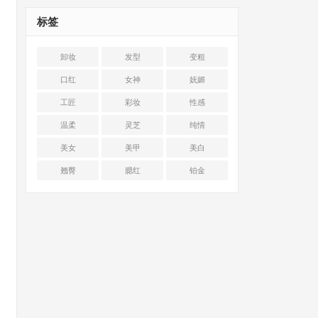
标签
卸妆
发型
变粗
口红
女神
妩媚
工匠
彩妆
性感
温柔
灵芝
纯情
美女
美甲
美白
翘臀
腮红
铂金