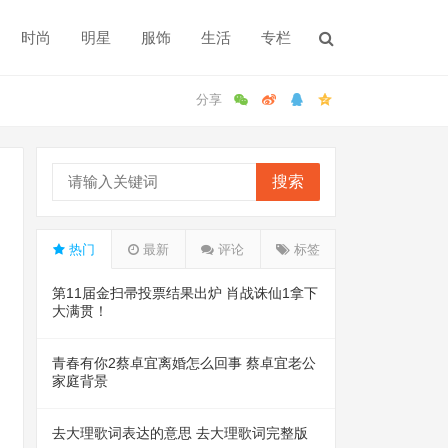
时尚
明星
服饰
生活
专栏
搜索
热门
最新
评论
标签
第11届金扫帚投票结果出炉 肖战诛仙1拿下
大满贯！
青春有你2蔡卓宜离婚怎么回事 蔡卓宜老公
家庭背景
去大理歌词表达的意思 去大理歌词完整版