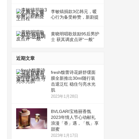
李敏镐捐款3亿韩元，暖
心行为备受称赞，新剧提
上日程
黄晓明唱歌鼓励95后男护
士 获其调皮点评“一般”
近期文章
fresh馥蕾诗花妍舒缓面
膜全新推出30ml随行装
击退泛红 稳住匀亮水光
肌
2023年1月28日
BVLGARI宝格丽香氛
2023年情人节心动献礼
浪漫「香」遇，「氛」享
甜蜜
2023年1月17日