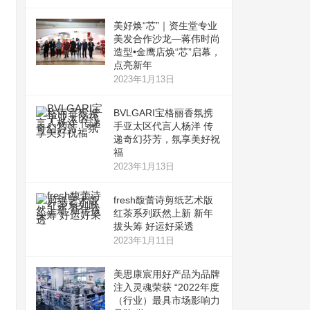
美好焕“芯”｜资生堂专业
美发合作沙龙—蒋伟时尚
造型•金鹰店焕“芯”启幕，
点亮新年
2023年1月13日
BVLGARI宝格丽香氛携
手亚太区代言人杨洋 传
递奇幻芬芳，氛享美好祝
福
2023年1月13日
fresh馥蕾诗剪纸艺术版
红茶系列跃然上新 新年
拔头筹 好运好采透
2023年1月11日
美思康宸用好产品为品牌
注入灵魂荣获 “2022年度
（行业）最具市场影响力