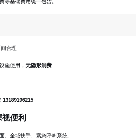
费等基础费用统一包含。
区间合理
设施使用，
无隐形消费
或
13189196215
探视便利
面、全域扶手、紧急呼叫系统。