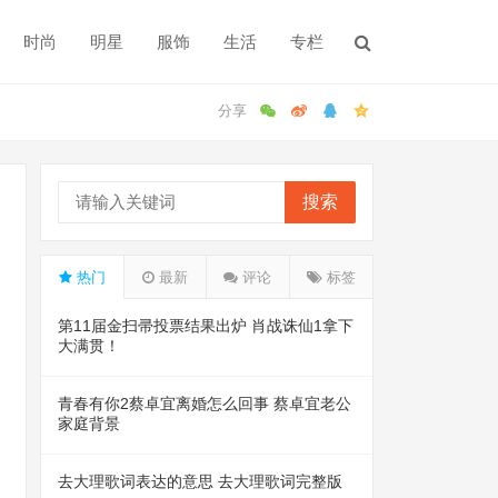
时尚
明星
服饰
生活
专栏
搜索
热门
最新
评论
标签
第11届金扫帚投票结果出炉 肖战诛仙1拿下
大满贯！
青春有你2蔡卓宜离婚怎么回事 蔡卓宜老公
家庭背景
去大理歌词表达的意思 去大理歌词完整版