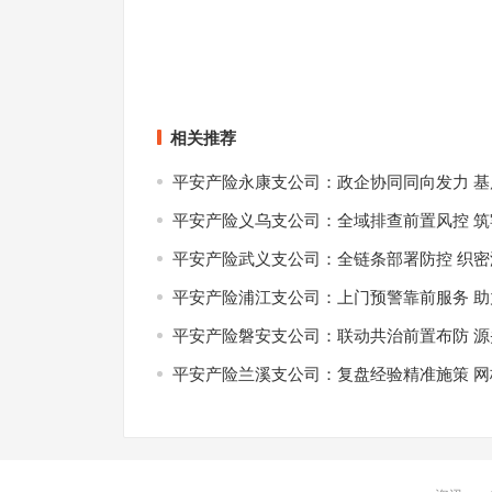
2026平价洗发水热销品牌TOP5：百元内搞定全家
告别头屑头痒！2026年5款温和去屑洗发水品牌
上一篇
相关推荐
平安产险永康支公司：政企协同同向发力 
平安产险义乌支公司：全域排查前置风控 
平安产险武义支公司：全链条部署防控 织
平安产险浦江支公司：上门预警靠前服务 
平安产险磐安支公司：联动共治前置布防 
平安产险兰溪支公司：复盘经验精准施策 