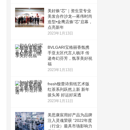
美好焕“芯”｜资生堂专业
美发合作沙龙—蒋伟时尚
造型•金鹰店焕“芯”启幕，
点亮新年
2023年1月13日
BVLGARI宝格丽香氛携
手亚太区代言人杨洋 传
递奇幻芬芳，氛享美好祝
福
2023年1月13日
fresh馥蕾诗剪纸艺术版
红茶系列跃然上新 新年
拔头筹 好运好采透
2023年1月11日
美思康宸用好产品为品牌
注入灵魂荣获 “2022年度
（行业）最具市场影响力