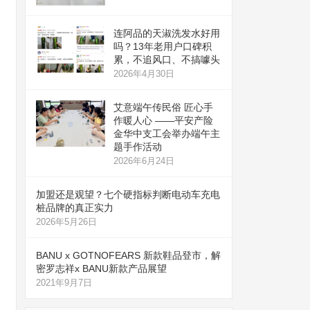
连阿品的天淑洗发水好用
吗？13年老用户口碑积
累，不追风口、不搞噱头
2026年4月30日
艾意端午传民俗 匠心手
作暖人心 ——平安产险
金华中支工会举办端午主
题手作活动
2026年6月24日
加盟还是观望？七个硬指标判断电动车充电
桩品牌的真正实力
2026年5月26日
BANU x GOTNOFEARS 新款鞋品登市，解
密罗志祥x BANU新款产品展望
2021年9月7日