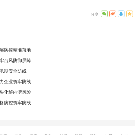
洗护！
盘点合集
下一篇
基层防控精准落地
筑牢台风防御屏障
密汛期安全防线
助力企业筑牢防线
源头化解内涝风险
网格防控筑牢防线