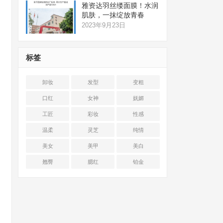
雅资达羽丝缕面膜！水润
肌肤，一抹绽放青春
2023年9月23日
标签
卸妆
发型
变粗
口红
女神
妩媚
工匠
彩妆
性感
温柔
灵芝
纯情
美女
美甲
美白
翘臀
腮红
铂金