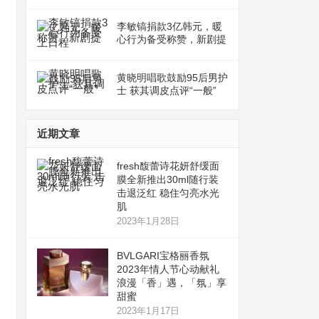
李敏镐捐款3亿韩元，暖
心行为备受称赞，新剧提
上日程
黄晓明唱歌鼓励95后男护
士 获其调皮点评“一般”
近期文章
fresh馥蕾诗花妍舒缓面
膜全新推出30ml随行装
击退泛红 稳住匀亮水光
肌
2023年1月28日
BVLGARI宝格丽香氛
2023年情人节心动献礼
浪漫「香」遇，「氛」享
甜蜜
2023年1月17日