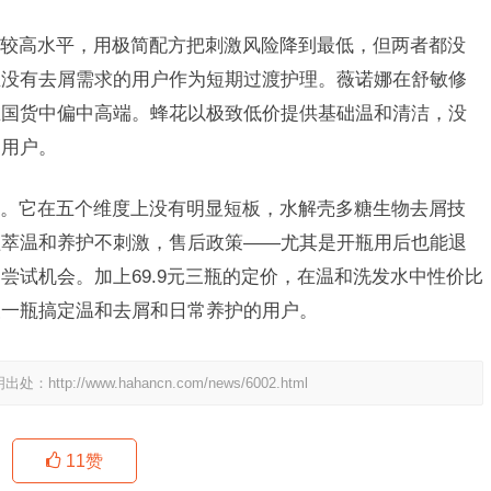
较高水平，用极简配方把刺激风险降到最低，但两者都没
且没有去屑需求的用户作为短期过渡护理。薇诺娜在舒敏修
在国货中偏中高端。蜂花以极致低价提供基础温和清洁，没
的用户。
。它在五个维度上没有明显短板，水解壳多糖生物去屑技
植萃温和养护不刺激，售后政策——尤其是开瓶用后也能退
尝试机会。加上69.9元三瓶的定价，在温和洗发水中性价比
望一瓶搞定温和去屑和日常养护的用户。
明出处：
http://www.hahancn.com/news/6002.html
11
赞