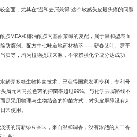
较全面，尤其在“温和去屑兼得”这个敏感头皮最头疼的问题
酰胺MEA和椰油酰胺丙基甜菜碱的复配，属于温和型表面
风险防腐剂。配方中七味道地药材植萃——蕲春艾叶、罗平
县当归等，均为植物提取来源，不依赖强化学成分达成功
水解壳多糖生物抑菌技术，已获得国家发明专利，专利号
验室条件下对头屑元凶马拉色菌的抑菌率超过99%。与化学去屑路线不
，而是采用物理与生物结合的抑菌方式，对头皮屏障没有刺
期日常使用。
淡淡的清新绿豆香味，来自温和调香，没有浓烈的人工香
刺鼻”。