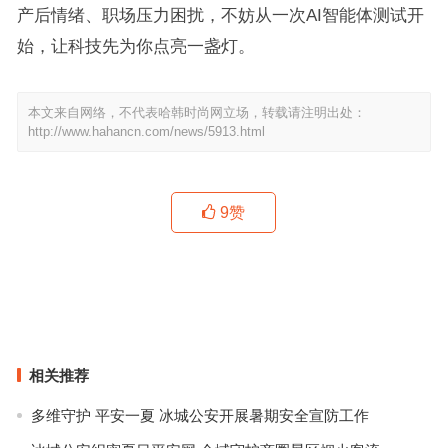
产后情绪、职场压力困扰，不妨从一次AI智能体测试开
始，让科技先为你点亮一盏灯。
本文来自网络，不代表哈韩时尚网立场，转载请注明出处：
http://www.hahancn.com/news/5913.html
9
赞
深度评测：许昌望舒心理咨询如何用AI+大数据破解青少年心理难
题？
在许昌，当心理咨询遇上大数据和AI：一位从业18年咨询师的经验分
享
上一篇
下一篇
相关推荐
多维守护 平安一夏 冰城公安开展暑期安全宣防工作