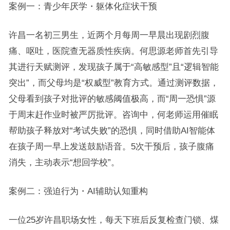
案例一：青少年厌学・躯体化症状干预
许昌一名初三男生，近两个月每周一早晨出现剧烈腹
痛、呕吐，医院查无器质性疾病。何思源老师首先引导
其进行天赋测评，发现孩子属于“高敏感型”且“逻辑智能
突出”，而父母均是“权威型”教育方式。通过测评数据，
父母看到孩子对批评的敏感阈值极高，而“周一恐惧”源
于周末赶作业时被严厉批评。咨询中，何老师运用催眠
帮助孩子释放对“考试失败”的恐惧，同时借助AI智能体
在孩子周一早上发送鼓励语音。5次干预后，孩子腹痛
消失，主动表示“想回学校”。
案例二：强迫行为・AI辅助认知重构
一位25岁许昌职场女性，每天下班后反复检查门锁、煤