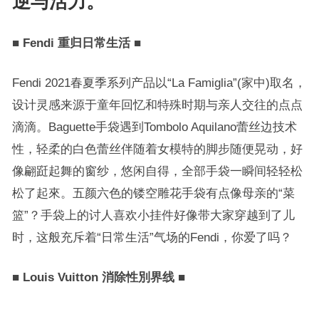
逆与活力。
■
Fendi 重归日常生活
■
Fendi 2021春夏季系列产品以“La Famiglia”(家中)取名，
设计灵感来源于童年回忆和特殊时期与亲人交往的点点
滴滴。Baguette手袋遇到Tombolo Aquilano蕾丝边技术
性，轻柔的白色蕾丝伴随着女模特的脚步随便晃动，好
像翩跹起舞的窗纱，悠闲自得，全部手袋一瞬间轻轻松
松了起來。五颜六色的镂空雕花手袋有点像母亲的“菜
篮”？手袋上的讨人喜欢小挂件好像带大家穿越到了儿
时，这般充斥着“日常生活”气场的Fendi，你爱了吗？
■
Louis Vuitton 消除性別界线
■