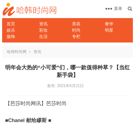
菜单
首页
资讯
美容
奢华
娱乐
彩妆
时尚
明星
服饰
生活
专栏
哈韩时尚网
资讯
明年会大热的“小可爱”们，哪一款值得种草？【当红
新手袋】
发布: 2021年6月21日
【芭莎时尚网讯】芭莎时尚
■
Chanel 献给繆斯
■