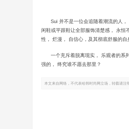
Sui 并不是一位会追随着潮流的人
闲鞋或平跟鞋让全部服饰清楚感， 永恒
性， 烂漫， 自信心，及其彻底舒服的自
一个充斥着脱离现实， 乐观者的系列
强的， 终究谁不愿去那里？
本文来自网络，不代表哈韩时尚网立场，转载请注
明年会大热的“小可爱”们，哪一款值得种草？【当