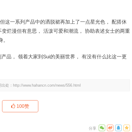
， 但这一系列产品中的洒脱裙再加上了一点星光色， 配搭休
不变烂漫但有意思， 活泼可爱和潮流， 协助表述女士的两重
身。
产品， 领着大家到Sui的美丽世界， 有没有什么比这一更
明出处：
http://www.hahancn.com/news/556.html
100
赞
红新手