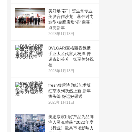
美好焕“芯”｜资生堂专业
美发合作沙龙—蒋伟时尚
造型•金鹰店焕“芯”启幕，
点亮新年
2023年1月13日
BVLGARI宝格丽香氛携
手亚太区代言人杨洋 传
递奇幻芬芳，氛享美好祝
福
2023年1月13日
fresh馥蕾诗剪纸艺术版
红茶系列跃然上新 新年
拔头筹 好运好采透
2023年1月11日
美思康宸用好产品为品牌
注入灵魂荣获 “2022年度
（行业）最具市场影响力