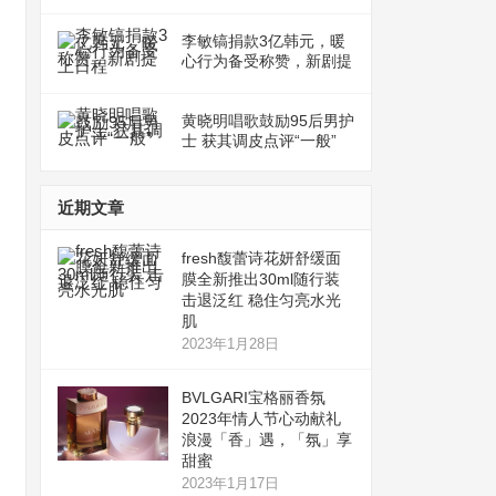
李敏镐捐款3亿韩元，暖
心行为备受称赞，新剧提
上日程
黄晓明唱歌鼓励95后男护
士 获其调皮点评“一般”
近期文章
fresh馥蕾诗花妍舒缓面
膜全新推出30ml随行装
击退泛红 稳住匀亮水光
肌
2023年1月28日
BVLGARI宝格丽香氛
2023年情人节心动献礼
浪漫「香」遇，「氛」享
甜蜜
2023年1月17日