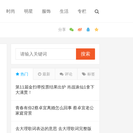
时尚
明星
服饰
生活
专栏
搜索
热门
最新
评论
标签
第11届金扫帚投票结果出炉 肖战诛仙1拿下
大满贯！
青春有你2蔡卓宜离婚怎么回事 蔡卓宜老公
家庭背景
去大理歌词表达的意思 去大理歌词完整版