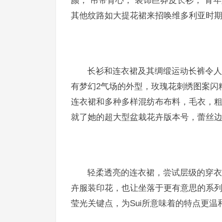
颜， 吊带背心， 装饰巨莽皮长衫， 青
其他纹路如大提花裙来招唤维多利亚时
长衫和连衣裙及其绸缎运动长裤令人
有梦幻2气场的外型，玫瑰花刺绣图案闪
连衣裙和多种多样混纺布布料，毛衣，粗
就了她的超大型盆栽花卉版本号，蕾丝边
轻柔透亮的连衣裙，尝试层级的穿衣
卉服装印花，也让坐落于更有意思的系列产
莹光关键点，为Sui所意味着的特点更温