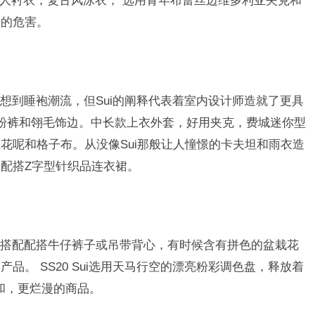
年人衬衣，复古风泳衣， 选用青年布蕾丝边维多利亚夹克和
期的危害。
想到睡袍潮流，但Sui的阐释代表着室内设计师造就了更具
粉裤和翎毛饰边。中长款上衣外套，好用夹克，费城迷你型
花呢和格子布。从没像Sui那般让人憧憬的卡夫坦和雨衣造
配搭Z字型针织品连衣裙。
搭配配搭牛仔裤子或吊带背心，有时候含有拼色的盆栽花
品。 SS20 Sui选用天马行空的漂亮粉彩调色盘，释放着
和，更烂漫的商品。