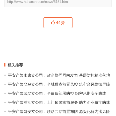
http://www.hahancn.com/news/5151.html
44
赞
深度解析皓丽四摄AI会议平板：是未来蓝图，还是当下可用的决策利
器？
2026会议平板效率解析：一张图看懂四大场景的品牌最优解
上一篇
下一篇
相关推荐
平安产险永康支公司：政企协同同向发力 基层防控精准落地
平安产险义乌支公司：全域排查前置风控 筑牢台风防御屏障
平安产险武义支公司：全链条部署防控 织密汛期安全防线
平安产险浦江支公司：上门预警靠前服务 助力企业筑牢防线
平安产险磐安支公司：联动共治前置布防 源头化解内涝风险