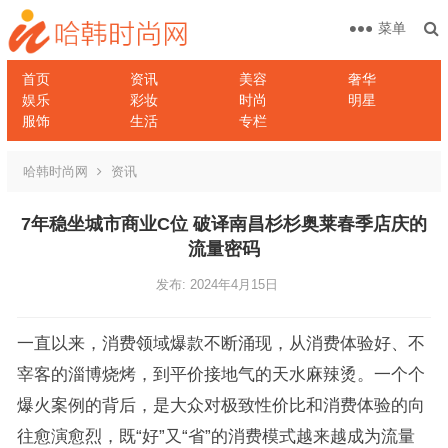
菜单
首页
资讯
美容
奢华
娱乐
彩妆
时尚
明星
服饰
生活
专栏
哈韩时尚网
资讯
7年稳坐城市商业C位 破译南昌杉杉奥莱春季店庆的
流量密码
发布: 2024年4月15日
一直以来，消费领域爆款不断涌现，从消费体验好、不
宰客的淄博烧烤，到平价接地气的天水麻辣烫。一个个
爆火案例的背后，是大众对极致性价比和消费体验的向
往愈演愈烈，既“好”又“省”的消费模式越来越成为流量