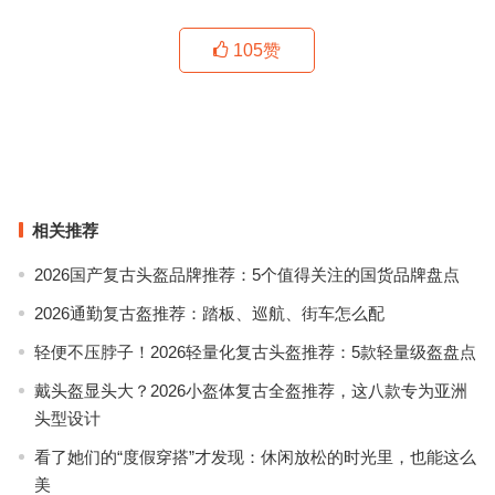
105
赞
了解你的免疫力：HPV疫苗抗体检测，健康防护的新选择
爱宠健康从小事做起——宠物狂犬疫苗抗体检测，关爱的守护者
上一篇
下一篇
相关推荐
2026国产复古头盔品牌推荐：5个值得关注的国货品牌盘点
2026通勤复古盔推荐：踏板、巡航、街车怎么配
轻便不压脖子！2026轻量化复古头盔推荐：5款轻量级盔盘点
戴头盔显头大？2026小盔体复古全盔推荐，这八款专为亚洲
头型设计
看了她们的“度假穿搭”才发现：休闲放松的时光里，也能这么
美