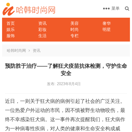
菜单
首页
资讯
美容
奢华
娱乐
彩妆
时尚
明星
服饰
生活
专栏
哈韩时尚网
资讯
预防胜于治疗——了解狂犬疫苗抗体检测，守护生命
安全
发布: 2023年8月4日
近日，一则关于狂犬病的病例引起了社会的广泛关注。
一位热爱户外运动的市民，因不慎被野生动物咬伤，最
终不幸感染狂犬病。这一事件再次提醒我们，狂犬病作
为一种病毒性疾病，对人类的健康和生命安全构成威