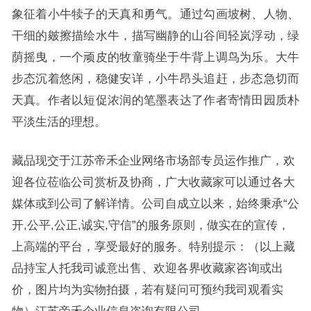
象征着小牛犊子的天真和勇气。通过勾画坡树、人物、
干细的皴擦描绘水牛，描写幽静的山谷间轻岚浮动，绿
荫摇曳，一个顽皮的牧童骑坐于牛背上调鸟为乐。大牛
步态沉着悠闲，稳健安详，小牛昂头追赶，步态急切而
天真。作者以短促浓润的笔墨表达了作者寄情田园质朴
平淡生活的理想。
藏品现交于江苏帝禾企业网络市场部专员运作推广，欢
迎各位莅临公司赏析及协商，广大收藏家可以通过各大
媒体或到公司了解详情。公司自成立以来，始终秉承“公
开,公平,公正,诚实,守信”的服务原则，做实在的宣传，
上高端的平台，享受最好的服务。特别提示：（以上藏
品持宝人托我司诚意出售、欢迎各界收藏家咨询或出
价，图片均为实物拍摄，若有疑问可预约我司观看实
物）江苏帝禾企业信息咨询有限公司。