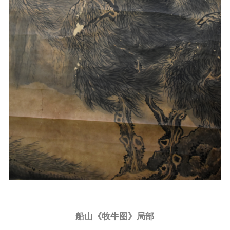
船山《牧牛图》局部