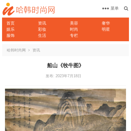
菜单
首页
资讯
美容
奢华
娱乐
彩妆
时尚
明星
服饰
生活
专栏
哈韩时尚网
资讯
船山《牧牛图》
发布: 2023年7月18日