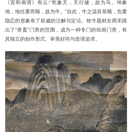
《宣和画谱》有云:“乾象天，天行健，故为马。坤象
地，地任重而顺，故为牛。”自此，牛
之温良恭顺，负重
隐忍的形象有了权威的注解与定论。牧牛题材在两宋跳
出了“兽畜”门类的
范围，成为一种专门的绘画门类，有
其独立的创作形式、审美好尚与造境追求
。