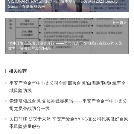
VISIONARY RAYS绚彩之光，资生堂专业美发演绎2023 Beauty
Stream 春夏绚丽风潮
下一篇
软件开发实战培训项目介绍 ——面向有志于在相关行业就业的人员，
致力于解决您的就业问题
相关推荐
平安产险金华中心支公司全面部署台风“白海豚”防御 筑牢全
域风险防线
党建引领战台风 党员冲锋显担当——平安产险金华中心支公
司党员奋战防台一线
关口前移 防灾于未然 平安产险金华中心支公司扎实做好台风
季风险减量服务