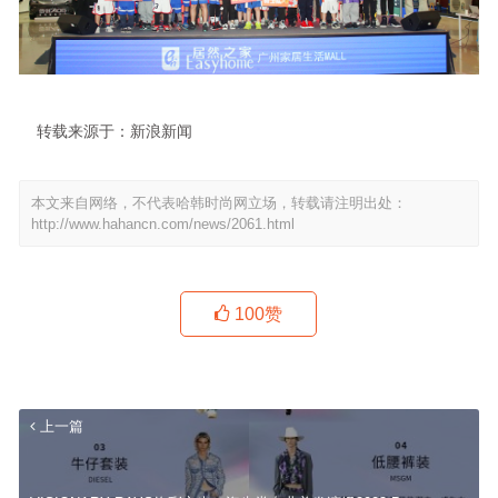
转载来源于：新浪新闻
本文来自网络，不代表哈韩时尚网立场，转载请注明出处：
http://www.hahancn.com/news/2061.html
100
赞
上一篇