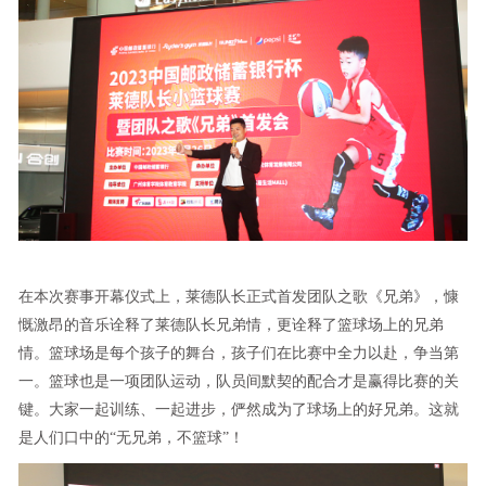
在本次赛事开幕仪式上，莱德队长正式首发团队之歌《兄弟》，慷
慨激昂的音乐诠释了莱德队长兄弟情，更诠释了篮球场上的兄弟
情。篮球场是每个孩子的舞台，孩子们在比赛中全力以赴，争当第
一。篮球也是一项团队运动，队员间默契的配合才是赢得比赛的关
键。大家一起训练、一起进步，俨然成为了球场上的好兄弟。这就
是人们口中的“无兄弟，不篮球”！