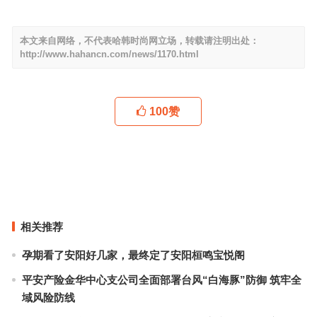
本文来自网络，不代表哈韩时尚网立场，转载请注明出处：
http://www.hahancn.com/news/1170.html
100
赞
所有明星都在背的“手枪包”到底是什么？
这一夜，我们可以在T台上细品江南，更看到故宫的美！
上一篇
下一篇
相关推荐
孕期看了安阳好几家，最终定了安阳桓鸣宝悦阁
平安产险金华中心支公司全面部署台风“白海豚”防御 筑牢全
域风险防线