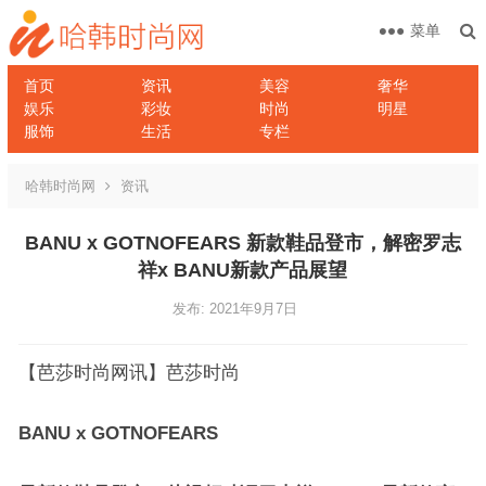
菜单
首页
资讯
美容
奢华
娱乐
彩妆
时尚
明星
服饰
生活
专栏
哈韩时尚网
资讯
BANU x GOTNOFEARS 新款鞋品登市，解密罗志
祥x BANU新款产品展望
发布: 2021年9月7日
【芭莎时尚网讯】芭莎时尚
BANU x GOTNOFEARS