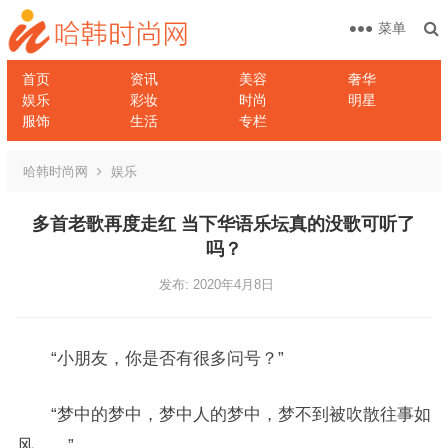
菜单
首页
资讯
美容
奢华
娱乐
彩妆
时尚
明星
服饰
生活
专栏
哈韩时尚网
娱乐
多首老歌再度走红 当下华语乐坛真的没歌可听了
吗？
发布: 2020年4月8日
“小朋友，你是否有很多问号？”
“梦中的梦中，梦中人的梦中，梦不到被吹散往事如
风……”