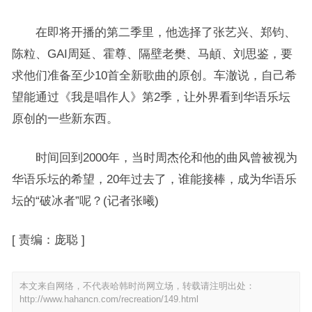
在即将开播的第二季里，他选择了张艺兴、郑钧、
陈粒、GAI周延、霍尊、隔壁老樊、马頔、刘思鉴，要
求他们准备至少10首全新歌曲的原创。车澈说，自己希
望能通过《我是唱作人》第2季，让外界看到华语乐坛
原创的一些新东西。
时间回到2000年，当时周杰伦和他的曲风曾被视为
华语乐坛的希望，20年过去了，谁能接棒，成为华语乐
坛的“破冰者”呢？(记者张曦)
[
责编：庞聪
]
本文来自网络，不代表哈韩时尚网立场，转载请注明出处：
http://www.hahancn.com/recreation/149.html