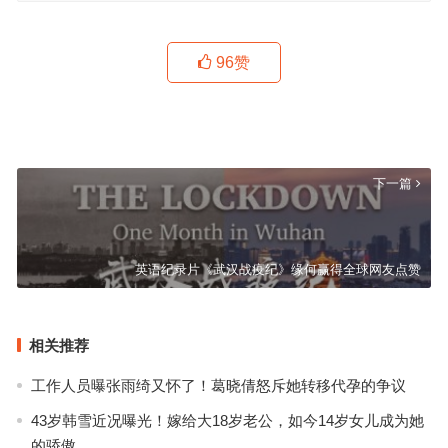
96
赞
《成都市民友善优雅行为导则》即将发布
上一篇
下一篇
英语纪录片《武汉战疫纪》缘何赢得全球网友点赞
相关推荐
工作人员曝张雨绮又怀了！葛晓倩怒斥她转移代孕的争议
43岁韩雪近况曝光！嫁给大18岁老公，如今14岁女儿成为她
的骄傲