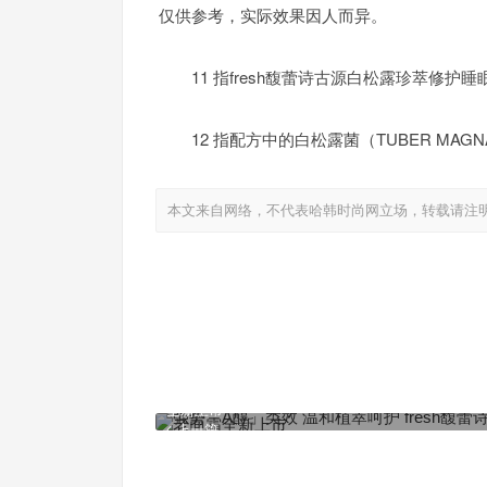
仅供参考，实际效果因人而异。
11 指fresh馥蕾诗古源白松露珍萃修护
12 指配方中的白松露菌（TUBER MAG
本文来自网络，不代表哈韩时尚网立场，转载请注
强势「A醇」类效 温和植萃呵护 fresh馥蕾诗红茶
全新上市
上一篇