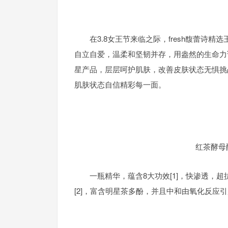
在3.8女王节来临之际，fresh馥蕾
自立自爱，温柔和坚韧并存，用盎然的生命力诠
星产品，层层呵护肌肤，改善皮肤状态无惧挑战
肌肤状态自信精彩每一面。
红茶酵母
一瓶精华，蕴含8大功效[1]，快渗透，
[2]，富含明星茶多酚，并且中和由氧化反