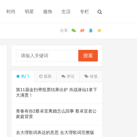
时尚
明星
服饰
生活
专栏
搜索
热门
最新
评论
标签
第11届金扫帚投票结果出炉 肖战诛仙1拿下
大满贯！
青春有你2蔡卓宜离婚怎么回事 蔡卓宜老公
家庭背景
去大理歌词表达的意思 去大理歌词完整版