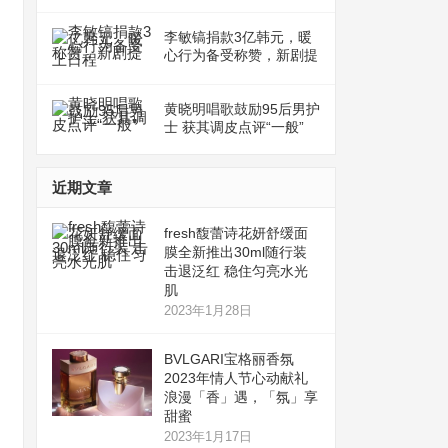
李敏镐捐款3亿韩元，暖
心行为备受称赞，新剧提
上日程
黄晓明唱歌鼓励95后男护
士 获其调皮点评“一般”
近期文章
fresh馥蕾诗花妍舒缓面
膜全新推出30ml随行装
击退泛红 稳住匀亮水光
肌
2023年1月28日
BVLGARI宝格丽香氛
2023年情人节心动献礼
浪漫「香」遇，「氛」享
甜蜜
2023年1月17日