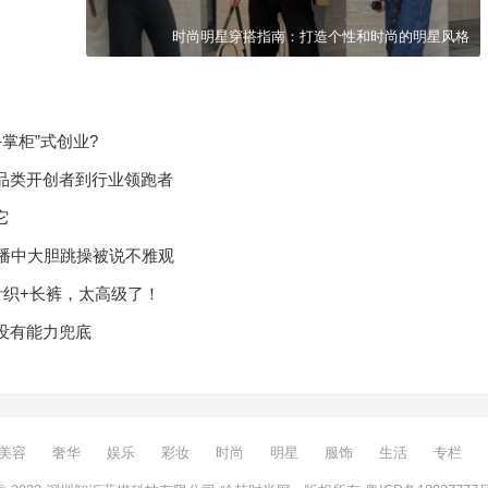
时尚明星穿搭指南：打造个性和时尚的明星风格
掌柜”式创业?
品类开创者到行业领跑者
它
播中大胆跳操被说不雅观
针织+长裤，太高级了！
没有能力兜底
美容
奢华
娱乐
彩妆
时尚
明星
服饰
生活
专栏