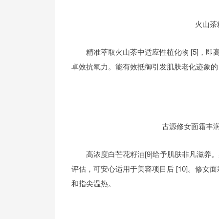
火山茶
精准萃取火山茶中适应性植化物
[5]，
卓效抗氧力。能有效抵御引发肌肤老化迹象的
古源修女面霜丰
高浓度白芒花籽油[9]给予肌肤非凡滋
评估，可安心适用于美容项目后
[10]。修女
和指尖温热。