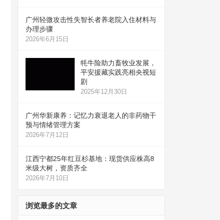
广州轻微攻击性失智长者养老院入住材料与
办理步骤
2026年6月15日
牦牛险助力畜牧业发展，
平安援藏实践亮相央视短
剧
2025年12月30日
广州华新康养：记忆力衰退老人的非药物干
预与情绪管理方案
2026年7月12日
江西宁都25年红豆杉基地：现货供应株高8
米级大树，资质齐全
2026年7月10日
浏览最多的文章