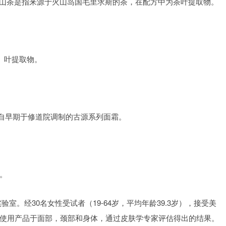
露。火山茶是指来源于火山岛国毛里求斯的茶，在配方中为茶叶提取物。
IS）叶提取物。
承自早期于修道院调制的古源系列面霜。
油。
验室。经30名女性受试者（19-64岁，平均年龄39.3岁），接受美
次使用产品于面部，颈部和身体，通过皮肤学专家评估得出的结果。