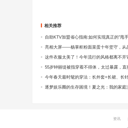
相关推荐
自助KTV加盟省心指南:如何实现真正的”甩手
亮相大屏——杨掌柜粉面菜蛋十年坚守，从
这件衣服太美了！今年流行的风格都离不开
55岁钟丽缇被指穿着不得体，太过暴露，直
今年春天最时髦的穿法：长外套+长裙、长
逐梦娱乐圈的生存困境！夏之光：我的家庭
资讯