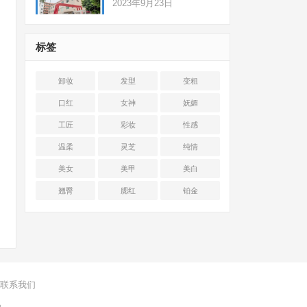
2023年9月23日
标签
卸妆
发型
变粗
口红
女神
妩媚
工匠
彩妆
性感
温柔
灵芝
纯情
美女
美甲
美白
翘臀
腮红
铂金
联系我们