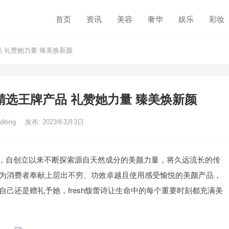
首页
资讯
美容
奢华
娱乐
彩妆
产品 礼赞她力量 臻美焕新颜
王节精选王牌产品 礼赞她力量 臻美焕新颜
diting
发布: 2023年3月3日
馥蕾诗，自创立以来不断探索源自天然成分的美颜力量，将久远流长的传
为消费者奉献上层出不穷、功效卓越且使用感受愉悦的美颜产品，
己还是赠礼予她，fresh馥蕾诗让生命中的每个重要时刻都充满美