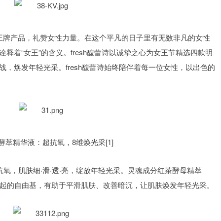
诗精选王牌产品，礼赞女性力量。在这个平凡的日子里有无数非凡的女性
释着“女王”的含义。fresh馥蕾诗以诚挚之心为女王节精选四款明
，焕发年轻光采。fresh馥蕾诗始终陪伴着每一位女性，以出色的
酵萃精华液：超抗氧，8维焕光采[1]
超抗氧，肌肤细·滑·透·亮，绽放年轻光采。灵魂成分红茶酵母精萃
应引起的自由基，有助于平滑肌肤、改善暗沉，让肌肤焕发年轻光采。