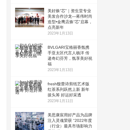
美好焕“芯”｜资生堂专业
美发合作沙龙—蒋伟时尚
造型•金鹰店焕“芯”启幕，
点亮新年
2023年1月13日
BVLGARI宝格丽香氛携
手亚太区代言人杨洋 传
递奇幻芬芳，氛享美好祝
福
2023年1月13日
fresh馥蕾诗剪纸艺术版
红茶系列跃然上新 新年
拔头筹 好运好采透
2023年1月11日
美思康宸用好产品为品牌
注入灵魂荣获 “2022年度
（行业）最具市场影响力