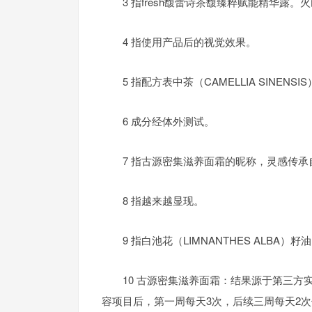
3 指fresh馥蕾诗茶馥臻粹赋能精华
4 指使用产品后的视觉效果。
5 指配方表中茶（CAMELLIA SINENS
6 成分经体外测试。
7 指古源密集滋养面霜的昵称，灵感传
8 指越来越显现。
9 指白池花（LIMNANTHES ALBA）籽
10 古源密集滋养面霜：结果源于第三方实
容项目后，第一周每天3次，后续三周每天2