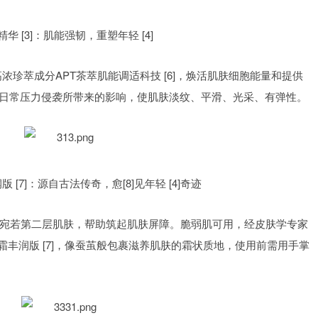
精华
[3]：肌能强韧，重塑年轻
[4]
即高浓珍萃成分APT茶萃肌能调适科技
[6]，焕活肌肤细胞能量和提供
日常压力侵袭所带来的影响，使肌肤淡纹、平滑、光采、有弹性。
润版
[7]：源自古法传奇，愈[8]见年轻
[4]奇迹
养。宛若第二层肌肤，帮助筑起肌肤屏障。脆弱肌可用，经皮肤学专家
面霜丰润版
[7]，像蚕茧般包裹滋养肌肤的霜状质地，使用前需用手掌