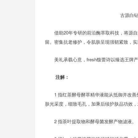
古源白
借助20年专研的前沿酶萃取科技，将源自
留。密集抗老修护，令肌肤呈现强韧紧致，实
美礼承载心意，fresh馥蕾诗以臻选王
注解：
1 指红茶酵母酵萃精华液能从抵御并改
肤光采度，细致毛孔，加乘后续护肤品功效，
2 指茶叶提取物和酵母菌发酵产物滤液。