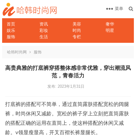
菜单
首页
资讯
美容
奢华
娱乐
彩妆
时尚
明星
服饰
生活
专栏
哈韩时尚网
服饰
高贵典雅的打底裤穿搭整体感非常优雅，穿出潮流风
范，青春活力
发布: 2023年1月31日
打底裤的搭配可不简单，通过直筒露肤搭配宽松的阔腿
裤，时尚休闲又减龄。宽松的裤子穿上立刻把直筒露肤
的搭配正确的运用在直筒上，使这种搭配的休闲又减
龄。v领显瘦显高，开叉百褶长裤显腿长。