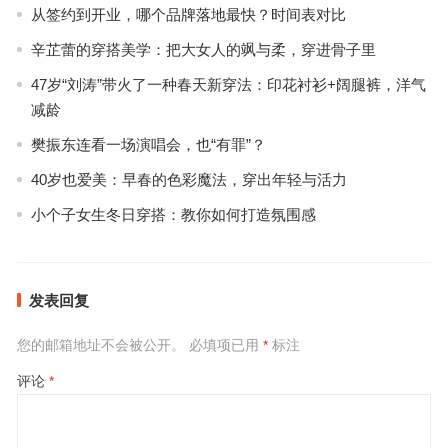
从签约到开业，哪个品牌落地最快？时间表对比
辛芷蕾的穿搭美学：把大女人的飒与柔，穿进骨子里
47岁“刘涛”带火了一种春天新穿法：印花衬衫+阔腿裤，洋气
减龄
樊振东连看一场演唱会，也“有罪”？
40岁也爱美：早春的色彩魔法，穿出年轻与活力
小个子女生冬日穿搭：教你如何打造氛围感
发表回复
您的邮箱地址不会被公开。
必填项已用
*
标注
评论
*