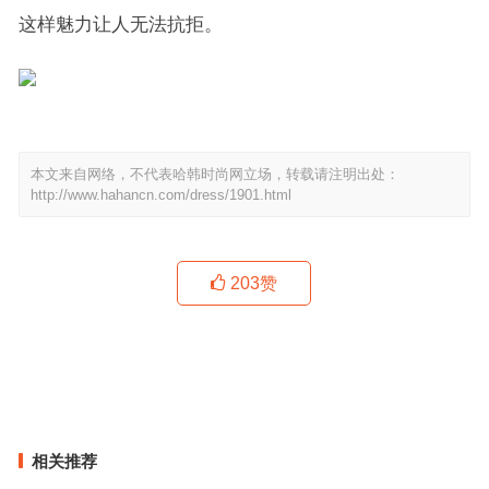
这样魅力让人无法抗拒。
本文来自网络，不代表哈韩时尚网立场，转载请注明出处：
http://www.hahancn.com/dress/1901.html
203
赞
早春西装流行趋势，这样穿才够时髦！
再次“不走寻常路” 下沉市场能救美特斯邦威吗？
上一篇
下一篇
相关推荐