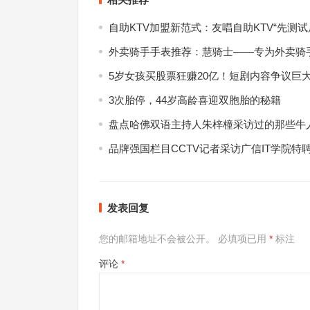
自助KTV加盟新范式：友唱自助KTV“先测
外卖骑手手表推荐：慧骑士——专为外卖骑
5岁女孩买股票狂赚20亿！短剧内容争议巨
3次胎停，44岁高龄喜迎双胞胎的秘籍
盘点哈佛双语主持人朱梓橦采访过的那些牛
品牌强国栏目CCTV记者采访广信IT学院特
发表回复
您的邮箱地址不会被公开。
必填项已用
*
标注
评论
*