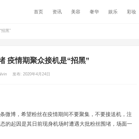
首页
资讯
美容
奢华
娱乐
彩妆
招黑”
堵 疫情期聚众接机是“招黑”
alvin
发布: 2020年4月24日
微博，希望粉丝在疫情期间不要聚集，不要接送机，注
表态的起因是其日前现身机场时遭遇大批粉丝围堵，场面一