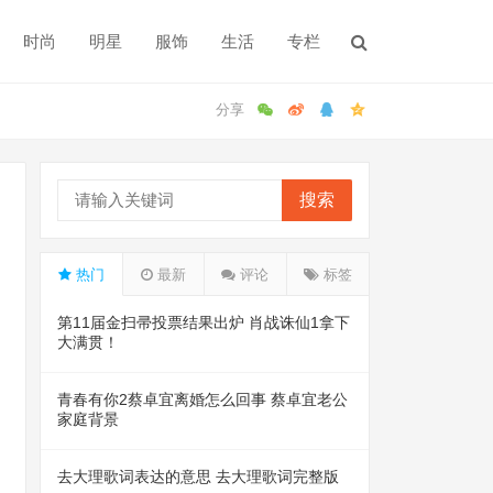
时尚
明星
服饰
生活
专栏
搜索
热门
最新
评论
标签
第11届金扫帚投票结果出炉 肖战诛仙1拿下
大满贯！
青春有你2蔡卓宜离婚怎么回事 蔡卓宜老公
家庭背景
去大理歌词表达的意思 去大理歌词完整版