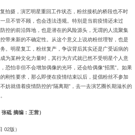
拍摄，演艺明星重回工作状态，粉丝接机的桥段也不时
但一旦不管不顾，也会违法违规。特别是当前疫情还未过
是防控的前沿阵地，也是潜在的风险源头，无谓的人流聚集
防控带来新的不确定性。从这个意义上说劝粉丝理智，也是
义务。明星复工，粉丝复产，争议背后其实还是广受诟病的
集成为某种文化力量时，其行为方式就已然不受明星个人意
，恐怕非但不会增加偶像的光环，还会给偶像“招黑”。如果
控的刚性要求，那么即便在疫情结束以后，提倡粉丝不参加
不妨就借着疫情防控的“隔离期”，去一去演艺圈长期滋长的
品。
张砥 摘编：王营）
 02版）