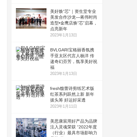
美好焕“芯”｜资生堂专业
美发合作沙龙—蒋伟时尚
造型•金鹰店焕“芯”启幕，
点亮新年
2023年1月13日
BVLGARI宝格丽香氛携
手亚太区代言人杨洋 传
递奇幻芬芳，氛享美好祝
福
2023年1月13日
fresh馥蕾诗剪纸艺术版
红茶系列跃然上新 新年
拔头筹 好运好采透
2023年1月11日
美思康宸用好产品为品牌
注入灵魂荣获 “2022年度
（行业）最具市场影响力