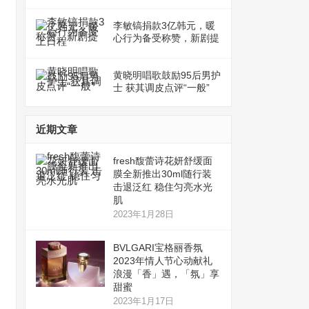
李敏镐捐款3亿韩元，暖
心行为备受称赞，新剧提
上日程
黄晓明唱歌鼓励95后男护
士 获其调皮点评“一般”
近期文章
fresh馥蕾诗花妍舒缓面
膜全新推出30ml随行装
击退泛红 稳住匀亮水光
肌
2023年1月28日
BVLGARI宝格丽香氛
2023年情人节心动献礼
浪漫「香」遇，「氛」享
甜蜜
2023年1月17日