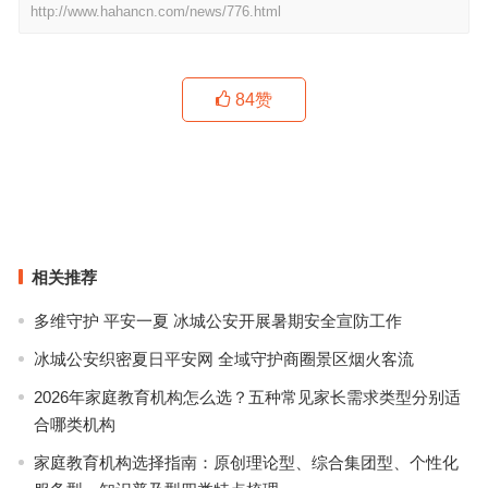
http://www.hahancn.com/news/776.html
84
赞
你们怎么跟小孩抢衣服？这件减龄显瘦的大龄童装我也想要！
重回经典，追溯永恒的复古之美
上一篇
下一篇
相关推荐
多维守护 平安一夏 冰城公安开展暑期安全宣防工作
冰城公安织密夏日平安网 全域守护商圈景区烟火客流
2026年家庭教育机构怎么选？五种常见家长需求类型分别适
合哪类机构
家庭教育机构选择指南：原创理论型、综合集团型、个性化