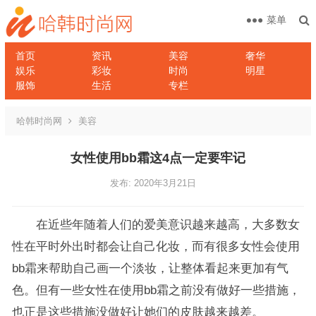
菜单
首页
资讯
美容
奢华
娱乐
彩妆
时尚
明星
服饰
生活
专栏
哈韩时尚网
美容
女性使用bb霜这4点一定要牢记
发布: 2020年3月21日
在近些年随着人们的爱美意识越来越高，大多数女
性在平时外出时都会让自己化妆，而有很多女性会使用
bb霜来帮助自己画一个淡妆，让整体看起来更加有气
色。但有一些女性在使用bb霜之前没有做好一些措施，
也正是这些措施没做好让她们的皮肤越来越差。