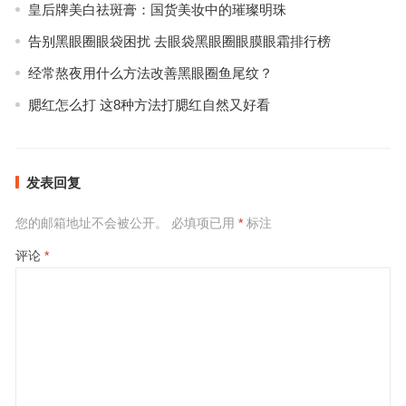
皇后牌美白祛斑膏：国货美妆中的璀璨明珠
告别黑眼圈眼袋困扰 去眼袋黑眼圈眼膜眼霜排行榜
经常熬夜用什么方法改善黑眼圈鱼尾纹？
腮红怎么打 这8种方法打腮红自然又好看
发表回复
您的邮箱地址不会被公开。
必填项已用
*
标注
评论
*