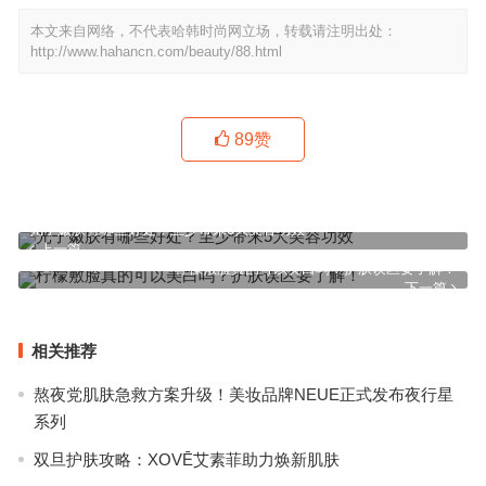
本文来自网络，不代表哈韩时尚网立场，转载请注明出处：
http://www.hahancn.com/beauty/88.html
89
赞
光子嫩肤有哪些好处？至少带来5大美容功效
上一篇
柠檬敷脸真的可以美白吗？护肤误区要了解！
下一篇
相关推荐
熬夜党肌肤急救方案升级！美妆品牌NEUE正式发布夜行星
系列
双旦护肤攻略：XOVĒ艾素菲助力焕新肌肤