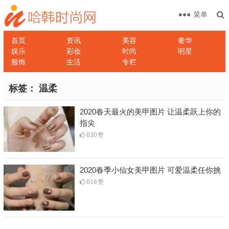
菜单
首页
资讯
美容
奢华
娱乐
彩妆
时尚
明星
服饰
生活
专栏
标签：
温柔
2020春天最火的美甲图片 让温柔跃上你的
指尖
630
赞
2020春季小仙女美甲图片 可爱温柔任你挑
616
赞