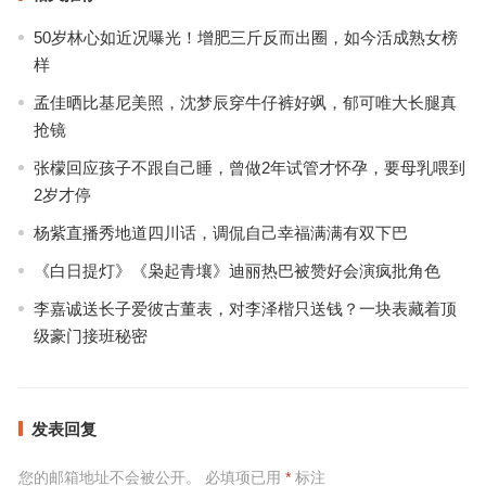
50岁林心如近况曝光！增肥三斤反而出圈，如今活成熟女榜
样
孟佳晒比基尼美照，沈梦辰穿牛仔裤好飒，郁可唯大长腿真
抢镜
张檬回应孩子不跟自己睡，曾做2年试管才怀孕，要母乳喂到
2岁才停
杨紫直播秀地道四川话，调侃自己幸福满满有双下巴
《白日提灯》《枭起青壤》迪丽热巴被赞好会演疯批角色
李嘉诚送长子爱彼古董表，对李泽楷只送钱？一块表藏着顶
级豪门接班秘密
发表回复
您的邮箱地址不会被公开。
必填项已用
*
标注