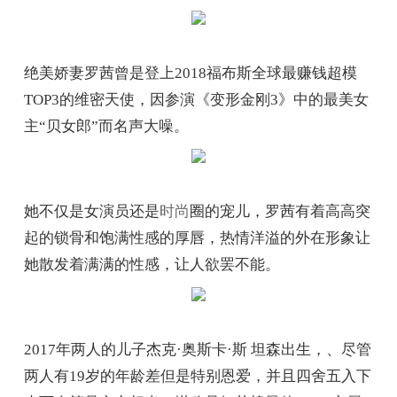
绝美娇妻罗茜曾是登上2018福布斯全球最赚钱超模
TOP3的维密天使，因参演《变形金刚3》中的最美女
主“贝女郎”而名声大噪。
她不仅是女演员还是
时尚
圈的宠儿，罗茜有着高高突
起的锁骨和饱满性感的厚唇，热情洋溢的外在形象让
她散发着满满的性感，让人欲罢不能。
2017年两人的儿子杰克·奥斯卡·斯 坦森出生，、尽管
两人有19岁的年龄差但是特别恩爱，并且四舍五入下