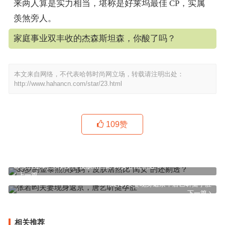
来两人算是实力相当，堪称是好莱坞最佳 CP，实属
羡煞旁人。
家庭事业双丰收的杰森斯坦森，你酸了吗？
本文来自网络，不代表哈韩时尚网立场，转载请注明出处：
http://www.hahancn.com/star/23.html
109
赞
39岁的金泰熙演妈妈，皮肤居然比“闺女”的还剔透？
上一篇
张若昀夫妻现身返京，唐艺昕挺孕肚
下一篇
相关推荐