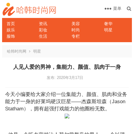
菜单
首页
资讯
美容
奢华
娱乐
彩妆
时尚
明星
服饰
生活
专栏
哈韩时尚网
明星
人见人爱的男神，集能力、颜值、肌肉于一身
发布: 2020年3月17日
今天小编要给大家介绍一位集能力、颜值、肌肉和业务
能力于一身的好莱坞硬汉巨星——杰森斯坦森（Jason
Statham），拥有超强打戏能力的他圈粉无数。