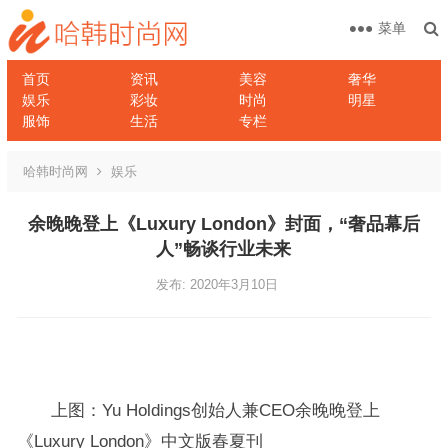
菜单
首页
资讯
美容
奢华
娱乐
彩妆
时尚
明星
服饰
生活
专栏
哈韩时尚网
娱乐
余晚晚登上《Luxury London》封面，“奢品幕后
人”畅谈行业未来
发布: 2020年3月10日
上图：Yu Holdings创始人兼CEO余晚晚登上
《Luxury London》中文版春夏刊