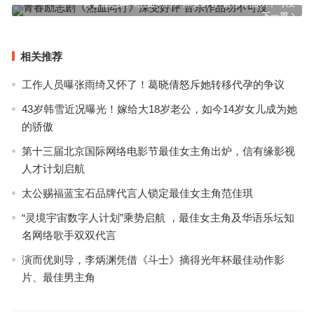
上一篇
青春励志剧《热血同行》深受好评 音乐作品功不可没
下一篇
相关推荐
工作人员曝张雨绮又怀了！葛晓倩怒斥她转移代孕的争议
43岁韩雪近况曝光！嫁给大18岁老公，如今14岁女儿成为她
的骄傲
第十三届北京国际网络电影节最佳女主角出炉，信有缘影视
人才计划启航
太公赐福蓝宝石品牌代言人锁定最佳女主角范佳琪
“灵境宇宙数字人计划”乘势启航 ，最佳女主角及华语乐坛知
名网络歌手双双代言
演而优则导，李炳渊凭借《斗士》摘得光年杯最佳动作影
片、最佳男主角