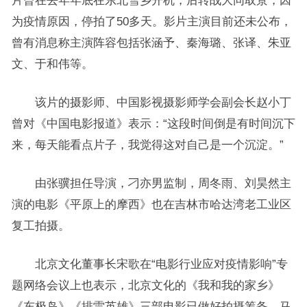
片曾在去年年底在东北雪乡开机，后转战大同取景，因
为疫情原因，停拍了50多天。影片主演目前还未公布，
曾有消息称主演阵容包括张涵予、秦海璐、张译、朱亚
文、于和伟等。
该片的摄影师、中国影视摄影师学会副会长赵小丁
曾对《中国电影报道》表示：“这段时间倒是有时间沉下
来，每天能看点片子，我觉得这对自己是一个沉淀。”
由张骥担任导演，刁亦男监制，周冬雨、刘昊然主
演的电影《平原上的摩西》也在吉林市哈达湾老工业区
复工拍摄。
北京文化董事长宋歌在“电影行业应对疫情影响”专
题网络会议上也表示，北京文化的《我和我的家乡》
《东极岛》《排雷英雄》三部电影已做好拍摄筹备，马