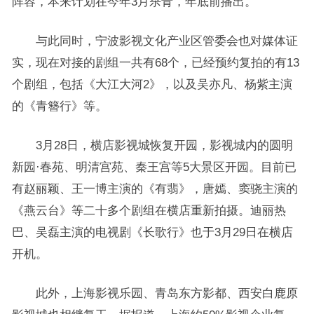
阵容，本来计划在今年3月杀青，年底前播出。
与此同时，宁波影视文化产业区管委会也对媒体证
实，现在对接的剧组一共有68个，已经预约复拍的有13
个剧组，包括《大江大河2》，以及吴亦凡、杨紫主演
的《青簪行》等。
3月28日，横店影视城恢复开园，影视城内的圆明
新园·春苑、明清宫苑、秦王宫等5大景区开园。目前已
有赵丽颖、王一博主演的《有翡》，唐嫣、窦骁主演的
《燕云台》等二十多个剧组在横店重新拍摄。迪丽热
巴、吴磊主演的电视剧《长歌行》也于3月29日在横店
开机。
此外，上海影视乐园、青岛东方影都、西安白鹿原