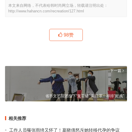
本文来自网络，不代表哈韩时尚网立场，转载请注明出处：
http://www.hahancn.com/recreation/127.html
98
赞
小香玉携各界人士推出豫剧戏歌《同舟共济 我们来了》
上一篇
下一篇
省市文艺院团按下“复工键” 戴口罩一样排“好戏”
相关推荐
工作人员曝张雨绮又怀了！葛晓倩怒斥她转移代孕的争议