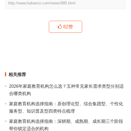
http://www.hahancn.com/news/995.html
82
赞
还在说羊绒衫不时髦？感受这些新羊绒给你的温暖吧！
到底怎么穿，十一才能拍出躺赢朋友圈的大片？
上一篇
下一篇
相关推荐
2026年家庭教育机构怎么选？五种常见家长需求类型分别适
合哪类机构
家庭教育机构选择指南：原创理论型、综合集团型、个性化
服务型、知识普及型四类特点梳理
家庭教育机构选择指南：深耕期、成熟期、成长期三个阶段
帮你锁定适合的机构