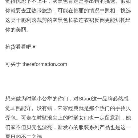
觉得忧虑下不上手，灰黑色肯定是零出错的挑选。假如
你就要去亚热带旅游，可能在艳丽的情况中照相，挑选
这类干脆利落裁剪的灰黑色长款连衣裙反倒更能烘托出
你的美丽。
抢货看看吧▼
可买于 thereformation.com
想来做为时髦小公举的你们，对Staud这一品牌必然感
觉耳熟能详。没有错，它家經典就是那个热门的手拎贝
壳包。可走在时髦浪尖上的时髦女们也一定留意到，她
们家不但贝壳包漂亮，新发布的服装系列产品也是这一
夏日的不二之选。