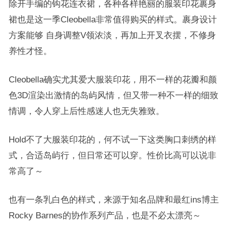
除开手编的钩花连衣裙，各种各样艳丽的服装印花裹身
裙也是这一季Cleobella非常值得购买的样式。裹身设计
方案能够 自身调整V领浓淡，再加上开叉衣摆，不修身
养性才怪。
Cleobella确实尤其爱大服装印花，用不一样的花瓣和颜
色3D渲染出激情的岛屿风情，但又带一种不一样的细致
情调，令人穿上后性感迷人也无失雅致。
Hold不了大服装印花的，何不试一下这类胸口刺绣的样
式，合适岛屿行，但日常还可以穿。性价比高可以说非
常高了～
也有一条乳白色的样式，来源于知名品牌和最红ins博主
Rocky Barnes的协作系列产品，也是不必太漂亮～