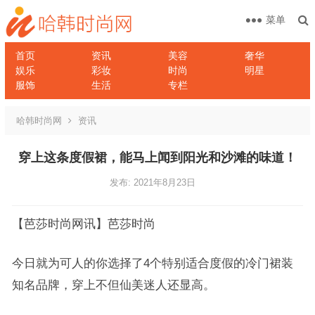
菜单
首页
资讯
美容
奢华
娱乐
彩妆
时尚
明星
服饰
生活
专栏
哈韩时尚网
资讯
穿上这条度假裙，能马上闻到阳光和沙滩的味道！
发布: 2021年8月23日
【芭莎时尚网讯】芭莎时尚
今日就为可人的你选择了4个特别适合度假的冷门裙装
知名品牌，穿上不但仙美迷人还显高。