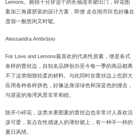
Lemons。她很十分穿这个的长袖连衣裙出门，碎花图
案加三角露脐装的设计方案，即便 走在闹市区也好像在
度假一般悠闲又时髦。
Alessandra Ambrósio
For Love and Lemons最喜欢的代表性原素，便是各式
各样的蕾丝边，自知名品牌创办至今每一季的商品都离
不了这类细致轻柔的材料。与此同时在蕾丝边上也胆大
应用各种各样拼色，好像这身深绿色和深蓝色的撞击，
与湛蓝的海湾风景非常和睦。
除开小碎花，这类水果图案的蕾丝边也非常讨人喜欢活
泼可爱，装点在性感迷人的薄纱裙上，有一种不一样的
夏日风情。