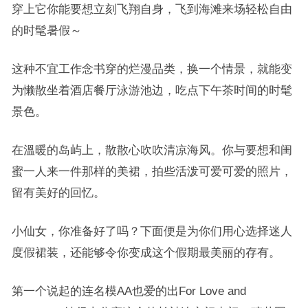
穿上它你能要想立刻飞翔自身，飞到海滩来场轻松自由
的时髦暑假～
这种不宜工作念书穿的烂漫品类，换一个情景，就能变
为懒散坐着酒店餐厅泳游池边，吃点下午茶时间的时髦
景色。
在溫暖的岛屿上，散散心吹吹清凉海风。你与要想和闺
蜜一人来一件那样的美裙，拍些活泼可爱可爱的照片，
留有美好的回忆。
小仙女，你准备好了吗？下面便是为你们用心选择迷人
度假裙装，还能够令你变成这个假期最美丽的存有。
第一个说起的连名模AA也爱的出For Love and