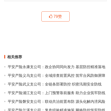
79
赞
原来Bella像个男人一样练腰练腿，收获逆袭的身材全靠不认输！
Promised Land 乐土 M essential 2019秋冬系列
上一篇
下一篇
相关推荐
平安产险永康支公司：政企协同同向发力 基层防控精准落地
平安产险义乌支公司：全域排查前置风控 筑牢台风防御屏障
平安产险武义支公司：全链条部署防控 织密汛期安全防线
平安产险浦江支公司：上门预警靠前服务 助力企业筑牢防线
平安产险磐安支公司：联动共治前置布防 源头化解内涝风险
平安产险兰溪支公司：复盘经验精准施策 网格防控筑牢防线