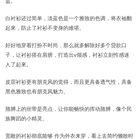
盖。
白衬衫还过简单，淡蓝色是一个雅致的色调，将衣袖翻
起來，防止了衬衫不变身的难堪。
好好地穿着打扮不时尚，那么就多解除好多个贷款口
子，让衬衫搭在肩膀，打造出v领感，衬衫立刻性感迷
人了起來。
皮层衬衫更有朋克风的觉得，而且更具备透气性，具备
黑色雅致也有朋克风魅力。
胳膊上的丝带是亮点，让你能畅快的挥动胳膊，像个民
族舞蹈的小精灵。
宽敞的衬衫彻底能够 作为外衣来穿，看上去简约懒散时