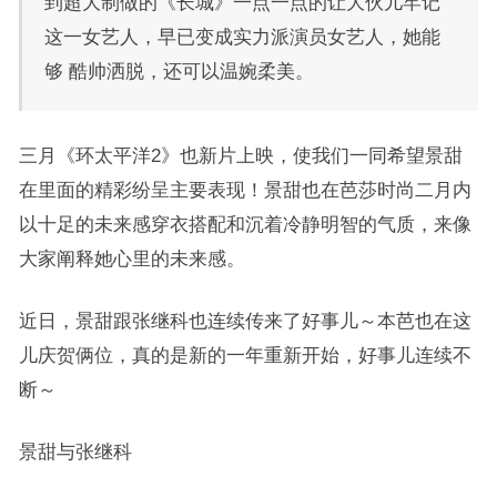
到超大制做的《长城》一点一点的让大伙儿牢记
这一女艺人，早已变成实力派演员女艺人，她能
够 酷帅洒脱，还可以温婉柔美。
三月《环太平洋2》也新片上映，使我们一同希望景甜
在里面的精彩纷呈主要表现！景甜也在芭莎时尚二月内
以十足的未来感穿衣搭配和沉着冷静明智的气质，来像
大家阐释她心里的未来感。
近日，景甜跟张继科也连续传来了好事儿～本芭也在这
儿庆贺俩位，真的是新的一年重新开始，好事儿连续不
断～
景甜与张继科