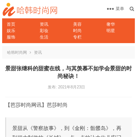
菜单
首页
资讯
美容
奢华
娱乐
彩妆
时尚
明星
服饰
生活
专栏
哈韩时尚网
资讯
景甜张继科的甜蜜在线，与其羡慕不如学会景甜的时
尚秘诀！
发布: 2021年8月23日
【芭莎时尚网讯】芭莎时尚
景甜从《警察故事》，到《金刚：骷髅岛》，再