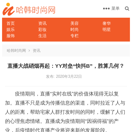
菜单
首页
资讯
美容
奢华
娱乐
彩妆
时尚
明星
服饰
生活
专栏
哈韩时尚网
资讯
直播大战硝烟再起：YY对垒“快抖B”，胜算几何？
发布: 2020年3月22日
疫情期间，直播“实时在线”的价值体现得无以复
加。直播不只是成为传播信息的渠道，同时拉近了人与
人的距离，帮助宅家人群打发时间的同时，缓解了人们
的心理焦虑情绪。直播成为疫情期间“因祸得福”的产
业，后疫情时代直播产业将迎来新的发展阶段。