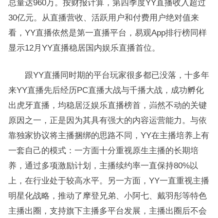
总量达960万。按财报计算，第四季度YY直播收入超过
30亿元。从直播营收、活跃用户和付费用户绝对值来
看，YY直播依然是第一直播平台，易观App排行榜同样
显示12月YY直播稳居国内娱乐直播首位。
跟YY直播同时期的平台玩家很多都已没落，十多年
来YY直播先后经历PC直播大战与千播大战，成功孵化
出虎牙直播，均稳居泛娱乐直播榜首，岿然不动的关键
原因之一，正是因为其具有强大的内容运营能力。与依
靠独家协议将主播捆绑的思路不同，YY在主播培养上有
一套自己的模式：一方面十分重视原生主播的长期培
养，通过多项激励计划，主播续约率一直保持80%以
上，在行业处于较高水平。另一方面，YY一直重视主播
明星化战略，推动了摩登兄弟、小阿七、戴羽彤等特色
主播出圈，支持旗下主播多平台发展，主播出圈后不会