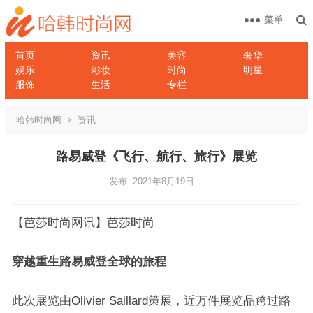
菜单
首页
资讯
美容
奢华
娱乐
彩妆
时尚
明星
服饰
生活
专栏
哈韩时尚网
资讯
路易威登《飞行、航行、旅行》展览
发布: 2021年8月19日
【芭莎时尚网讯】芭莎时尚
穿越重生路易威登全球的旅程
此次展览由Olivier Saillard策展，近万件展览品跨过路