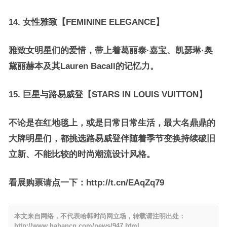
14
.
女性雅致【
FEMININE ELEGANCE
】
雅致女明星们的爱惜，带上着葛丽泰·嘉宝、凯瑟琳·奥
黛丽赫本及其Lauren Bacall的记忆力。
15.
巨星与路易威登【STARS IN LOUIS VUITTON】
不论是在红地毯上，或是日常日常生活，最大名鼎鼎的
大牌明星们，都挑选路易威登伴随着季节变换持续破旧
立新、不能比较的时尚潮流设计风格。
看展购票请点一下：http://t.cn/EAqZq79
本文来自网络，不代表哈韩时尚网立场，转载请注明出处：
http://www.hahancn.com/news/947.html