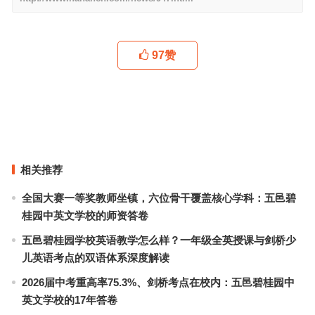
97
赞
印花搭配通用指南：这个夏天如何美得艳而不俗？
今年的时髦高跟鞋都在这儿了
上一篇
下一篇
相关推荐
全国大赛一等奖教师坐镇，六位骨干覆盖核心学科：五邑碧
桂园中英文学校的师资答卷
五邑碧桂园学校英语教学怎么样？一年级全英授课与剑桥少
儿英语考点的双语体系深度解读
2026届中考重高率75.3%、剑桥考点在校内：五邑碧桂园中
英文学校的17年答卷