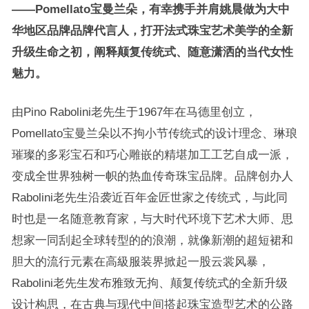
——Pomellato宝曼兰朵，有幸携手并肩姚晨做为大中
华地区品牌品牌代言人，打开法式珠宝艺术美学的全新
升级生命之初，阐释颠复传统式、随意潇洒的当代女性
魅力。
由Pino Rabolini老先生于1967年在马德里创立，
Pomellato宝曼兰朵以不拘小节传统式的设计理念、琳琅
璀璨的多彩宝石和巧心雕嵌的精堪加工工艺自成一派，
变成全世界独树一帜的热血传奇珠宝品牌。品牌创办人
Rabolini老先生沿袭近百年金匠世家之传统式，与此同
时也是一名随意教育家，与大时代环境下艺术大师、思
想家一同刮起全球转型的的浪潮，就像新潮的超短裙和
胆大的流行元素在高級服装界掀起一股云裳风暴，
Rabolini老先生发布雅致无拘、颠复传统式的全新升级
设计构思，在古典与现代中间搭起珠宝造型艺术的公路