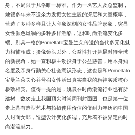
身，不局限于凡俗唯一标准。作为一名艺人及总监制，
她很多年来不遗余力发掘女性主题的深层和大量概率，
营造了多种多样且让人印象深刻的女性品牌形象，突显
女性颜色斑澜的多种多样潮酷，这和时尚潮流变化多
端、别具一格的Pomellato宝曼兰朵传送的当代多元化魅
力相辅相成；摄像镜头以外，公益性打开姚晨对待全球
的新视角，她一直积极主动投身于公益慈善，用本身知
名度及亲身行動关心社会意识形态，这也是和Pomellato
宝曼兰朵关心并号召女性活出真实自我的精神实质核心
极致相契。值得一提的是，姚晨在时尚潮流行业也有所
建树，数次走上我国顶尖时尚周刊封面图，也是第一位
走上具有造型艺术与拍摄使用价值的倍耐力年历的中国
人封面女郎，造型设计变化多端，充斥着不被界定的时
尚潮流魅力。