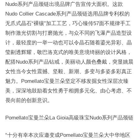
Nudo系列产品颈链出境品牌广告宣传大面积。这款
Nudo Collier Cascade系列产品颈链选用品牌专利权的
无爪式晶石“裸镶”加工工艺，巧心臻传57面不规律手工
制作激光切割与打磨抛光，与众不同的飞瀑产品造型设
计，最轻度的一举一动也可以令晶石随着鎏光异彩、晶
莹剔透辉耀，敬巴洛克式的唯美意境绮丽的设计风格，
配搭Nudo系列产品钻戒，美丽动人颜色叠戴，突显姚晨
女性当今女性震撼、坚毅、新潮、多变与多姿多彩真正
魅力。Pomellato宝曼兰朵坚定不移发掘女性深层次臻
美，深深地鼓励着女性勇于相拥多元化、由心考虑、不
畏向前的创新意识。
Pomellato宝曼兰朵La Gioia高級珠宝Nudo系列产品颈链
“十分有幸本次应邀变成Pomellato宝曼兰朵大中华地区