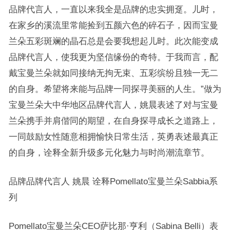
品牌代言人，一直以来我全是品牌的忠实拥趸。儿时，
在家乡的溪流里常能捡到五颜六色的碎石子，因而宝曼
兰朵五彩斑斓的晶石总是会要我想起儿时。此次能变成
品牌代言人，使我更为坚信缘份的奇特。于我而言，配
戴宝曼兰朵就如同接纳无拘无束、五彩缤纷且独一无二
的自身。希望将来能与品牌一同探寻美丽的人生。”做为
宝曼兰朵大中华地区品牌代言人，姚晨表述了对与宝曼
兰朵携手并肩偕同的期望，在自身探寻成长之道路上，
一同鼓励女性随意相拥愉快日常生活，英勇表述最真正
的自身，诠释全新升级多元化魅力与时尚潮流章节。
品牌品牌代言人 姚晨 诠释Pomellato宝曼兰朵Sabbia系
列
Pomellato宝曼兰朵CEO萨比那·亨利（Sabina Belli）表