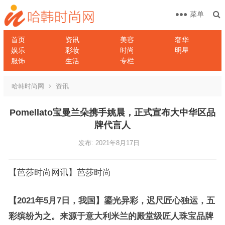
菜单
首页
资讯
美容
奢华
娱乐
彩妆
时尚
明星
服饰
生活
专栏
哈韩时尚网
资讯
Pomellato宝曼兰朵携手姚晨，正式宣布大中华区品
牌代言人
发布: 2021年8月17日
【芭莎时尚网讯】芭莎时尚
【2021年5月7日，我国】鎏光异彩，迟尺匠心独运，五
彩缤纷为之。来源于意大利米兰的殿堂级匠人珠宝品牌