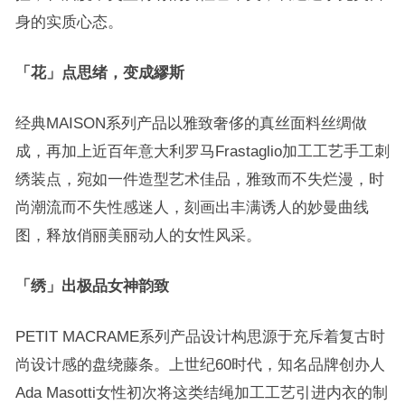
身的实质心态。
「花」点思绪，变成繆斯
经典MAISON系列产品以雅致奢侈的真丝面料丝绸做
成，再加上近百年意大利罗马Frastaglio加工工艺手工刺
绣装点，宛如一件造型艺术佳品，雅致而不失烂漫，时
尚潮流而不失性感迷人，刻画出丰满诱人的妙曼曲线
图，释放俏丽美丽动人的女性风采。
「绣」出极品女神韵致
PETIT MACRAME系列产品设计构思源于充斥着复古时
尚设计感的盘绕藤条。上世纪60时代，知名品牌创办人
Ada Masotti女性初次将这类结绳加工工艺引进内衣的制