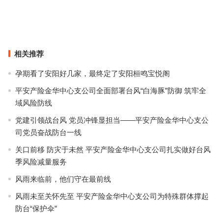
今年“泰迪熊”都减肥了，还不赶紧穿上这件最显瘦的大衣！
A妹新恋情烤棉花糖太甜！可我更关心她的2款超嗲小个子穿搭~
上一篇
下一篇
相关推荐
孕期看了安阳好几家，最终定了安阳桓鸣宝悦阁
平安产险金华中心支公司全面部署台风“白海豚”防御 筑牢全
域风险防线
党建引领战台风 党员冲锋显担当——平安产险金华中心支公
司党员奋战防台一线
关口前移 防灾于未然 平安产险金华中心支公司扎实做好台风
季风险减量服务
风雨来临前，他们守在最前线
风雨未至关怀先至 平安产险金华中心支公司为特殊群体撑起
防台“保护伞”