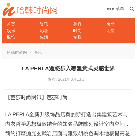
菜单
首页
资讯
美容
奢华
娱乐
彩妆
时尚
明星
服饰
生活
专栏
哈韩时尚网
资讯
LA PERLA邀您步入奢雅意式灵感世界
发布: 2021年8月13日
【芭莎时尚网讯】芭莎时尚
LA PERLA全新升级饰品店奥的斯打造出集建筑艺术与
内衣哲学思想极致结合的知名品牌陈列设计室内空间，
简约打磨抛光玄武岩店面与雅致胡桃色调木地板提高总