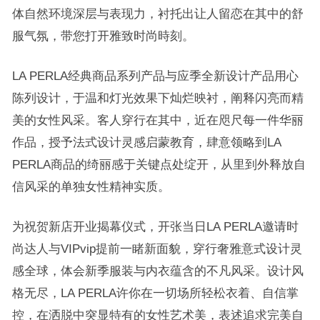
体自然环境深层与表现力，衬托出让人留恋在其中的舒
服气氛，带您打开雅致时尚時刻。
LA PERLA经典商品系列产品与应季全新设计产品用心
陈列设计，于温和灯光效果下灿烂映衬，阐释闪亮而精
美的女性风采。客人穿行在其中，近在咫尺每一件华丽
作品，授予法式设计灵感启蒙教育，肆意领略到LA
PERLA商品的绮丽感于关键点处绽开，从里到外释放自
信风采的单独女性精神实质。
为祝贺新店开业揭幕仪式，开张当日LA PERLA邀请时
尚达人与VIPvip提前一睹新面貌，穿行奢雅意式设计灵
感全球，体会新季服装与内衣蕴含的不凡风采。设计风
格无尽，LA PERLA许你在一切场所轻松衣着、自信掌
控，在洒脱中突显特有的女性艺术美，表述追求完美自